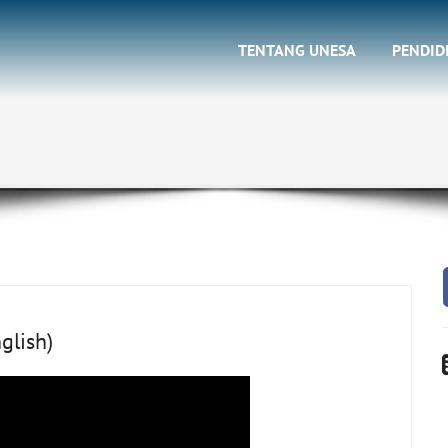
TENTANG UNESA
PENDID
lish)