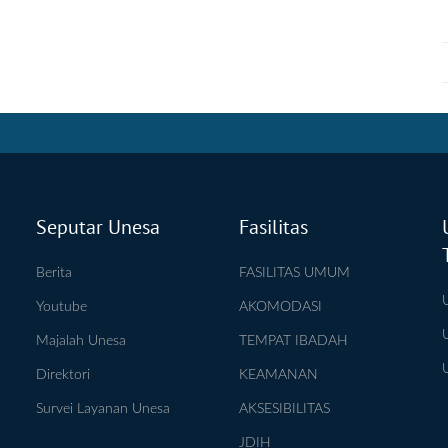
Seputar Unesa
Fasilitas
Berita
FASILITAS UMUM
Youtube
AKOMODASI
Majalah Unesa
TEMPAT IBADAH
Direktori
KEAMANAN
Survei Layanan Unesa
AKSESIBILITAS
JDIH