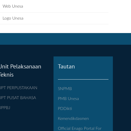
Web Unesa
Logo Unesa
Unit Pelaksanaan
Tautan
Teknis
UPT PERPUSTAKAAN
SNPMB
UPT PUSAT BAHASA
PMB Unesa
UPPBJ
PDDikti
Kemendikdasmen
Official Enago Portal For