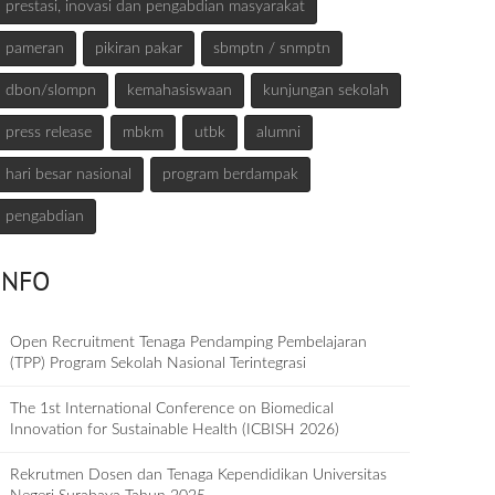
prestasi, inovasi dan pengabdian masyarakat
pameran
pikiran pakar
sbmptn / snmptn
dbon/slompn
kemahasiswaan
kunjungan sekolah
press release
mbkm
utbk
alumni
hari besar nasional
program berdampak
pengabdian
INFO
Open Recruitment Tenaga Pendamping Pembelajaran
(TPP) Program Sekolah Nasional Terintegrasi
The 1st International Conference on Biomedical
Innovation for Sustainable Health (ICBISH 2026)
Rekrutmen Dosen dan Tenaga Kependidikan Universitas