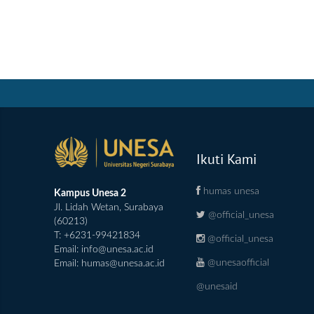
Ikuti Kami
humas unesa
Kampus Unesa 2
Jl. Lidah Wetan, Surabaya
@official_unesa
(60213)
T: +6231-99421834
@official_unesa
Email:
info@unesa.ac.id
@unesaofficial
Email:
humas@unesa.ac.id
@unesaid