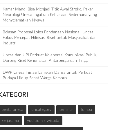
Kamar Mandi Bisa Menjadi Titik Awal Stroke, Pakar
Neurologi Unesa Ingatkan Kebiasaan Sederhana yang
Menyelamatkan Nyawa
Belasan Proposal Lolos Pendanaan Nasional: Unesa
Fokus Percepat Hilirisasi Riset untuk Masyarakat dan
Industri
Unesa dan UPI Perkuat Kolaborasi Komunikasi Publik,
Dorong Riset Kehumasan Antarperguruan Tinggi
DWP Unesa Inisiasi Langkah Dansa untuk Perkuat
Budaya Hidup Sehat Warga Kampus
KATEGORI
berita unesa
uncategory
seminar
lomba
kerjasama
yudisium / wisuda