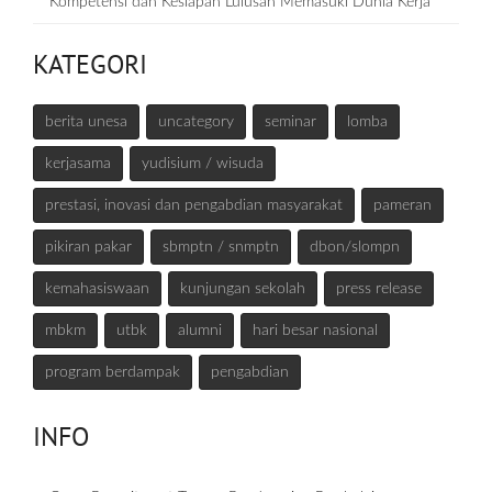
Kompetensi dan Kesiapan Lulusan Memasuki Dunia Kerja
KATEGORI
berita unesa
uncategory
seminar
lomba
kerjasama
yudisium / wisuda
prestasi, inovasi dan pengabdian masyarakat
pameran
pikiran pakar
sbmptn / snmptn
dbon/slompn
kemahasiswaan
kunjungan sekolah
press release
mbkm
utbk
alumni
hari besar nasional
program berdampak
pengabdian
INFO