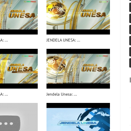
: ...
JENDELA UNESA: ...
: ...
Jendela Unesa: ...