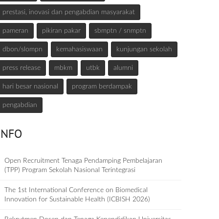
prestasi, inovasi dan pengabdian masyarakat
pameran
pikiran pakar
sbmptn / snmptn
dbon/slompn
kemahasiswaan
kunjungan sekolah
press release
mbkm
utbk
alumni
hari besar nasional
program berdampak
pengabdian
INFO
Open Recruitment Tenaga Pendamping Pembelajaran
(TPP) Program Sekolah Nasional Terintegrasi
The 1st International Conference on Biomedical
Innovation for Sustainable Health (ICBISH 2026)