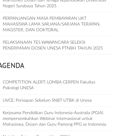
Rekrutmen Dosen dan Tenaga Kependidikan Universitas
Negeri Surabaya Tahun 2025
PERPANJANGAN MASA PEMBAYARAN UKT
MAHASISWA LAMA SARJANA/SARJANA TERAPAN,
MAGISTER, DAN DOKTORAL
PELAKSANAAN TES WAWANCARA SELEKSI
PENERIMAAN DOSEN UNESA PTNBH TAHUN 2025
AGENDA
COMPETITION ALERT: LOMBA CERPEN Fakultas
Psikologi UNESA
UVCE: Persiapan Sebelum SNBT-UTBK di Unesa
Kerjasama Pendidikan Guru Indonesia-Australia (PGIA)
mempersembahkan Webinar Internasional untuk
Mahasiswa, Dosen dan Guru Pamong PPG se Indonesia.