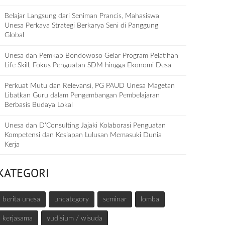
Belajar Langsung dari Seniman Prancis, Mahasiswa
Unesa Perkaya Strategi Berkarya Seni di Panggung
Global
Unesa dan Pemkab Bondowoso Gelar Program Pelatihan
Life Skill, Fokus Penguatan SDM hingga Ekonomi Desa
Perkuat Mutu dan Relevansi, PG PAUD Unesa Magetan
Libatkan Guru dalam Pengembangan Pembelajaran
Berbasis Budaya Lokal
Unesa dan D‘Consulting Jajaki Kolaborasi Penguatan
Kompetensi dan Kesiapan Lulusan Memasuki Dunia
Kerja
KATEGORI
berita unesa
uncategory
seminar
lomba
kerjasama
yudisium / wisuda