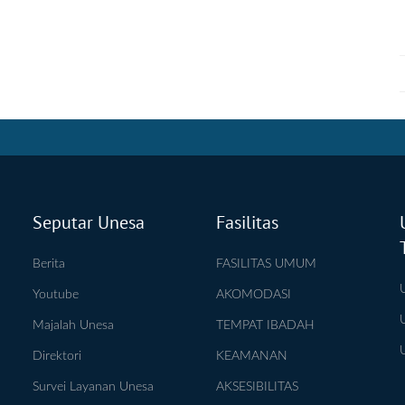
Seputar Unesa
Fasilitas
Berita
FASILITAS UMUM
Youtube
AKOMODASI
Majalah Unesa
TEMPAT IBADAH
Direktori
KEAMANAN
Survei Layanan Unesa
AKSESIBILITAS