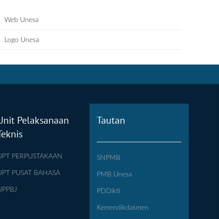
Web Unesa
Logo Unesa
Unit Pelaksanaan
Tautan
Teknis
UPT PERPUSTAKAAN
SNPMB
UPT PUSAT BAHASA
PMB Unesa
UPPBJ
PDDikti
Kemendikdasmen