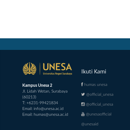
Ikuti Kami
humas unesa
Kampus Unesa 2
Jl. Lidah Wetan, Surabaya
@official_unesa
(60213)
T: +6231-99421834
@official_unesa
Email:
info@unesa.ac.id
@unesaofficial
Email:
humas@unesa.ac.id
@unesaid