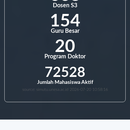
Dosen S3
154
Guru Besar
20
Program Doktor
72528
Jumlah Mahasiswa Aktif
source: simutu.unesa.ac.id 2026-07-20 10:58:16