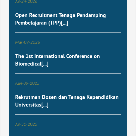
Jul
-
24
-
2026
Open Recruitment Tenaga Pendamping
Pembelajaran (TPP)[...]
Mar
-
09
-
2026
The 1st International Conference on
Biomedical[...]
Aug
-
09
-
2025
Rekrutmen Dosen dan Tenaga Kependidikan
Universitas[...]
Jul
-
31
-
2025