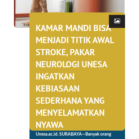
KAMAR MANDI BISA
MENJADI TITIK AWAL
STROKE, PAKAR
NEUROLOGI UNESA
INGATKAN
KEBIASAAN
SEDERHANA YANG
MENYELAMATKAN
NYAWA
Unesa.ac.id. SURABAYA—Banyak orang