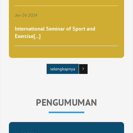
Jun
-
26
-
2024
International Seminar of Sport and
Exercise[...]
selengkapnya
PENGUMUMAN