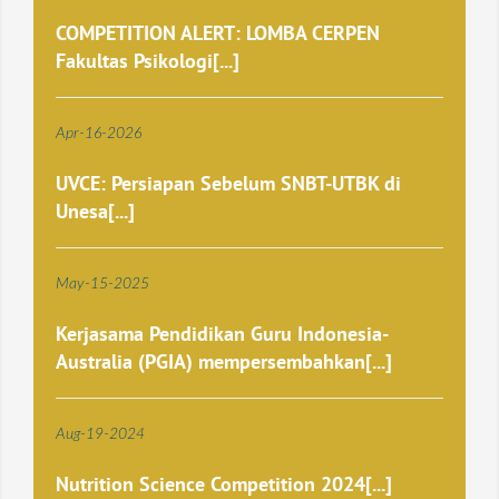
COMPETITION ALERT: LOMBA CERPEN
Fakultas Psikologi[...]
Apr
-
16
-
2026
UVCE: Persiapan Sebelum SNBT-UTBK di
Unesa[...]
May
-
15
-
2025
Kerjasama Pendidikan Guru Indonesia-
Australia (PGIA) mempersembahkan[...]
Aug
-
19
-
2024
Nutrition Science Competition 2024[...]