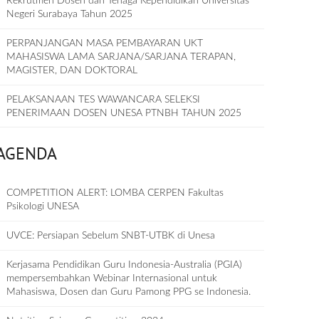
Rekrutmen Dosen dan Tenaga Kependidikan Universitas
Negeri Surabaya Tahun 2025
PERPANJANGAN MASA PEMBAYARAN UKT
MAHASISWA LAMA SARJANA/SARJANA TERAPAN,
MAGISTER, DAN DOKTORAL
PELAKSANAAN TES WAWANCARA SELEKSI
PENERIMAAN DOSEN UNESA PTNBH TAHUN 2025
AGENDA
COMPETITION ALERT: LOMBA CERPEN Fakultas
Psikologi UNESA
UVCE: Persiapan Sebelum SNBT-UTBK di Unesa
Kerjasama Pendidikan Guru Indonesia-Australia (PGIA)
mempersembahkan Webinar Internasional untuk
Mahasiswa, Dosen dan Guru Pamong PPG se Indonesia.