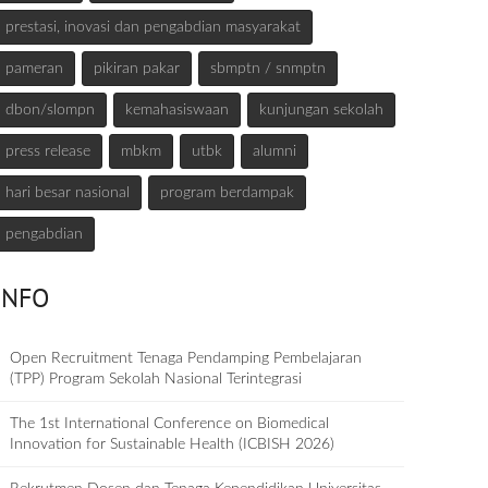
prestasi, inovasi dan pengabdian masyarakat
pameran
pikiran pakar
sbmptn / snmptn
dbon/slompn
kemahasiswaan
kunjungan sekolah
press release
mbkm
utbk
alumni
hari besar nasional
program berdampak
pengabdian
INFO
Open Recruitment Tenaga Pendamping Pembelajaran
(TPP) Program Sekolah Nasional Terintegrasi
The 1st International Conference on Biomedical
Innovation for Sustainable Health (ICBISH 2026)