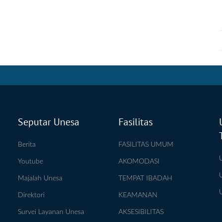
Seputar Unesa
Fasilitas
Berita
FASILITAS UMUM
Youtube
AKOMODASI
Majalah Unesa
TEMPAT IBADAH
Direktori
KEAMANAN
Survei Layanan Unesa
AKSESIBILITAS