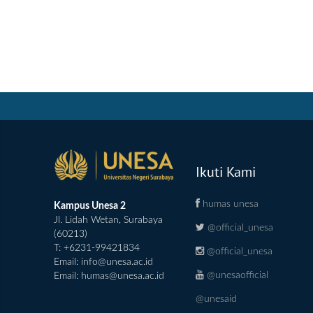
Ikuti Kami
humas unesa
Kampus Unesa 2
Jl. Lidah Wetan, Surabaya
@official_unesa
(60213)
T: +6231-99421834
@official_unesa
Email:
info@unesa.ac.id
@unesaofficial
Email:
humas@unesa.ac.id
@unesaid