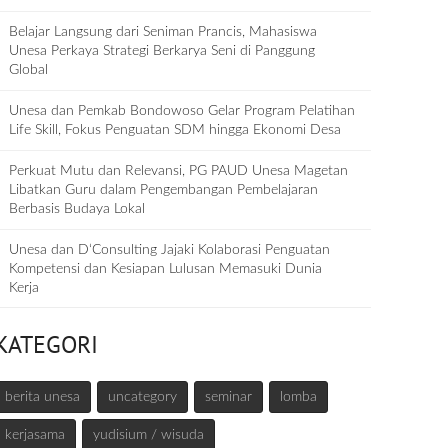
Belajar Langsung dari Seniman Prancis, Mahasiswa
Unesa Perkaya Strategi Berkarya Seni di Panggung
Global
Unesa dan Pemkab Bondowoso Gelar Program Pelatihan
Life Skill, Fokus Penguatan SDM hingga Ekonomi Desa
Perkuat Mutu dan Relevansi, PG PAUD Unesa Magetan
Libatkan Guru dalam Pengembangan Pembelajaran
Berbasis Budaya Lokal
Unesa dan D‘Consulting Jajaki Kolaborasi Penguatan
Kompetensi dan Kesiapan Lulusan Memasuki Dunia
Kerja
KATEGORI
berita unesa
uncategory
seminar
lomba
kerjasama
yudisium / wisuda