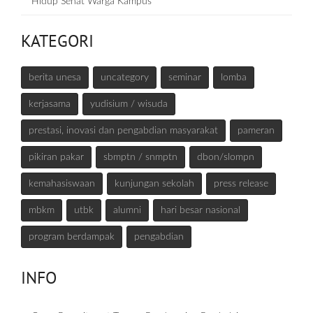
Hidup Sehat Warga Kampus
KATEGORI
berita unesa
uncategory
seminar
lomba
kerjasama
yudisium / wisuda
prestasi, inovasi dan pengabdian masyarakat
pameran
pikiran pakar
sbmptn / snmptn
dbon/slompn
kemahasiswaan
kunjungan sekolah
press release
mbkm
utbk
alumni
hari besar nasional
program berdampak
pengabdian
INFO