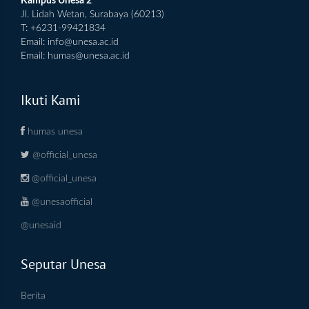
Kampus Unesa 2
Jl. Lidah Wetan, Surabaya (60213)
T: +6231-99421834
Email:
info@unesa.ac.id
Email:
humas@unesa.ac.id
Ikuti Kami
humas unesa
@official_unesa
@official_unesa
@unesaofficial
@unesaid
Seputar Unesa
Berita