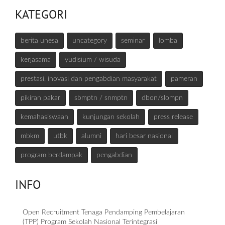
KATEGORI
berita unesa
uncategory
seminar
lomba
kerjasama
yudisium / wisuda
prestasi, inovasi dan pengabdian masyarakat
pameran
pikiran pakar
sbmptn / snmptn
dbon/slompn
kemahasiswaan
kunjungan sekolah
press release
mbkm
utbk
alumni
hari besar nasional
program berdampak
pengabdian
INFO
Open Recruitment Tenaga Pendamping Pembelajaran
(TPP) Program Sekolah Nasional Terintegrasi