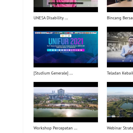
UNESA Disability ...
Bincang Bersam
[Studium Generale] ...
Teladan Kebaik
Workshop Percepatan ...
Webinar Strateg