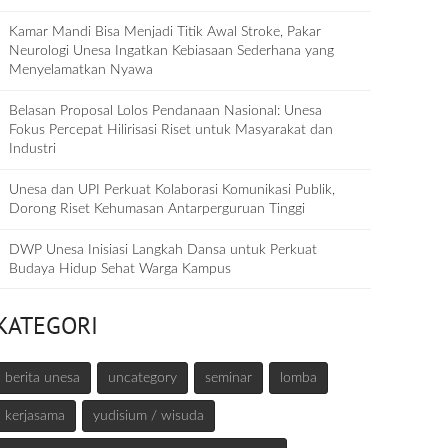
Kamar Mandi Bisa Menjadi Titik Awal Stroke, Pakar
Neurologi Unesa Ingatkan Kebiasaan Sederhana yang
Menyelamatkan Nyawa
Belasan Proposal Lolos Pendanaan Nasional: Unesa
Fokus Percepat Hilirisasi Riset untuk Masyarakat dan
Industri
Unesa dan UPI Perkuat Kolaborasi Komunikasi Publik,
Dorong Riset Kehumasan Antarperguruan Tinggi
DWP Unesa Inisiasi Langkah Dansa untuk Perkuat
Budaya Hidup Sehat Warga Kampus
KATEGORI
berita unesa
uncategory
seminar
lomba
kerjasama
yudisium / wisuda