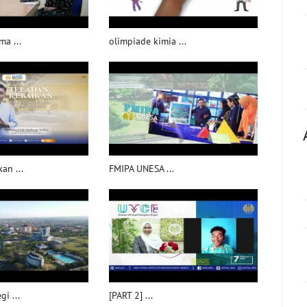
a ...
olimpiade kimia ...
an ...
FMIPA UNESA ...
i ...
[PART 2] ...