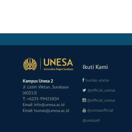
Ikuti Kami
humas unesa
Kampus Unesa 2
Jl. Lidah Wetan, Surabaya
@official_unesa
(60213)
T: +6231-99421834
@official_unesa
Email:
info@unesa.ac.id
@unesaofficial
Email:
humas@unesa.ac.id
@unesaid