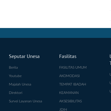
Seputar Unesa
Fasilitas
Berita
FASILITAS UMUM
Youtube
AKOMODASI
Majalah Unesa
TEMPAT IBADAH
Direktori
KEAMANAN
Survei Layanan Unesa
AKSESIBILITAS
JDIH