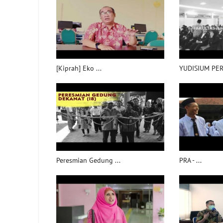
[Kiprah] Eko ...
YUDISIUM PERI
Peresmian Gedung ...
PRA - ...