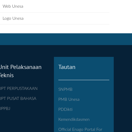
Web Unesa
Logo Unesa
Unit Pelaksanaan
Tautan
Teknis
UPT PERPUSTAKAAN
SNPMB
UPT PUSAT BAHASA
PMB Unesa
UPPBJ
PDDikti
Kemendikdasmen
Official Enago Portal For