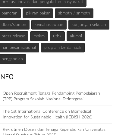
prestasi, inovasi dan pengabdian masyarakat
pameran
pikiran pakar
sbmptn / snmptn
dbon/slompn
kemahasiswaan
kunjungan sekolah
press release
mbkm
utbk
alumni
hari besar nasional
program berdampak
pengabdian
INFO
Open Recruitment Tenaga Pendamping Pembelajaran
(TPP) Program Sekolah Nasional Terintegrasi
The 1st International Conference on Biomedical
Innovation for Sustainable Health (ICBISH 2026)
Rekrutmen Dosen dan Tenaga Kependidikan Universitas