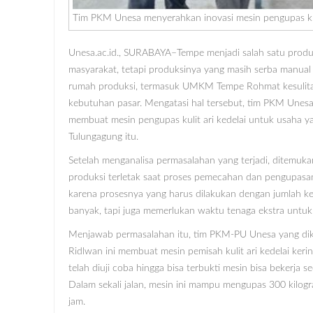
Tim PKM Unesa menyerahkan inovasi mesin pengupas ku
Unesa.ac.id., SURABAYA–Tempe menjadi salah satu produ
masyarakat, tetapi produksinya yang masih serba manu
rumah produksi, termasuk UMKM Tempe Rohmat kesuli
kebutuhan pasar. Mengatasi hal tersebut, tim PKM Unes
membuat mesin pengupas kulit ari kedelai untuk usaha ya
Tulungagung itu.
Setelah menganalisa permasalahan yang terjadi, ditemuk
produksi terletak saat proses pemecahan dan pengupasan k
karena prosesnya yang harus dilakukan dengan jumlah ked
banyak, tapi juga memerlukan waktu tenaga ekstra untu
Menjawab permasalahan itu, tim PKM-PU Unesa yang dik
Ridlwan ini membuat mesin pemisah kulit ari kedelai kering
telah diuji coba hingga bisa terbukti mesin bisa bekerja se
Dalam sekali jalan, mesin ini mampu mengupas 300 kilogr
jam.