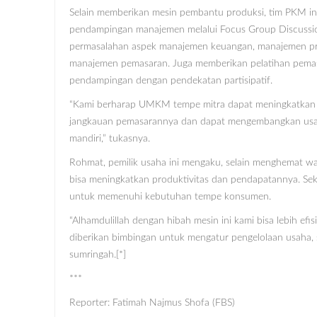
Selain memberikan mesin pembantu produksi, tim PKM in
pendampingan manajemen melalui Focus Group Discussi
permasalahan aspek manajemen keuangan, manajemen pr
manajemen pemasaran. Juga memberikan pelatihan pemasa
pendampingan dengan pendekatan partisipatif.
“Kami berharap UMKM tempe mitra dapat meningkatkan k
jangkauan pemasarannya dan dapat mengembangkan usa
mandiri,” tukasnya.
Rohmat, pemilik usaha ini mengaku, selain menghemat wak
bisa meningkatkan produktivitas dan pendapatannya. Seka
untuk memenuhi kebutuhan tempe konsumen.
“Alhamdulillah dengan hibah mesin ini kami bisa lebih ef
diberikan bimbingan untuk mengatur pengelolaan usaha, 
sumringah.[*]
***
Reporter: Fatimah Najmus Shofa (FBS)