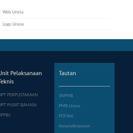
Web Unesa
Logo Unesa
Unit Pelaksanaan
Tautan
Teknis
UPT PERPUSTAKAAN
SNPMB
UPT PUSAT BAHASA
PMB Unesa
UPPBJ
PDDikti
Kemendikdasmen