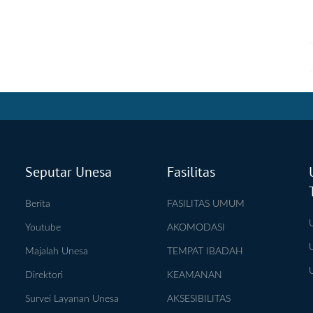
Seputar Unesa
Fasilitas
Berita
FASILITAS UMUM
Youtube
AKOMODASI
Majalah Unesa
TEMPAT IBADAH
Direktori
KEAMANAN
Survei Layanan Unesa
AKSESIBILITAS