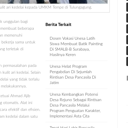
lit ari kedelai kepada UMKM Tempe di Tulungagung.
k unggulan bagi
Berita Terkait
al membuat beberapa
tan memenuhi
Dosen Vokasi Unesa Latih
a bekerja sama untuk
Siswa Membuat Batik Painting
ng terletak di
Di SMALB-B Surabaya,
Hasilnya Keren
an permasalahan pada
Unesa Helat Program
Pengabdian Di Sejumlah
ulit ari kedelai. Selain
Rintisan Desa Pancasila Di
elai yang tidak terlalu
Jatim
k melakukannya.
Unesa Kembangkan Potensi
etuai Ahmad Ajib
Desa Rejuno Sebagai Rintisan
 otomatis. Alat ini
Desa Pancasila Melalui
cara efektif dan efisien.
Program Penguatan Karakter,
Implementasi Asta Cita
am kedelai dalam satu
Tepat Hari Lahir Pancasila,