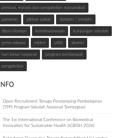
prestasi, inovasi dan pengabdian masyarakat
pameran
pikiran pakar
sbmptn / snmptn
dbon/slompn
kemahasiswaan
kunjungan sekolah
press release
mbkm
utbk
alumni
hari besar nasional
program berdampak
pengabdian
INFO
Open Recruitment Tenaga Pendamping Pembelajaran
(TPP) Program Sekolah Nasional Terintegrasi
The 1st International Conference on Biomedical
Innovation for Sustainable Health (ICBISH 2026)