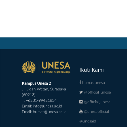
Ikuti Kami
humas unesa
Kampus Unesa 2
Jl. Lidah Wetan, Surabaya
@official_unesa
(60213)
T: +6231-99421834
@official_unesa
Email:
info@unesa.ac.id
@unesaofficial
Email:
humas@unesa.ac.id
@unesaid