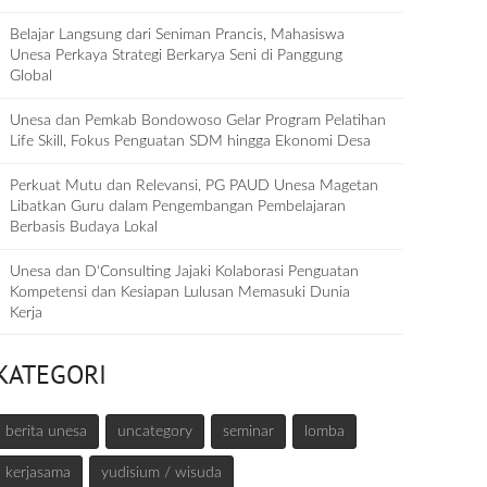
Belajar Langsung dari Seniman Prancis, Mahasiswa
Unesa Perkaya Strategi Berkarya Seni di Panggung
Global
Unesa dan Pemkab Bondowoso Gelar Program Pelatihan
Life Skill, Fokus Penguatan SDM hingga Ekonomi Desa
Perkuat Mutu dan Relevansi, PG PAUD Unesa Magetan
Libatkan Guru dalam Pengembangan Pembelajaran
Berbasis Budaya Lokal
Unesa dan D‘Consulting Jajaki Kolaborasi Penguatan
Kompetensi dan Kesiapan Lulusan Memasuki Dunia
Kerja
KATEGORI
berita unesa
uncategory
seminar
lomba
kerjasama
yudisium / wisuda