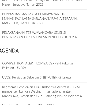
Rekrutmen Dosen dan Tenaga Kependidikan Universitas
Negeri Surabaya Tahun 2025
PERPANJANGAN MASA PEMBAYARAN UKT
MAHASISWA LAMA SARJANA/SARJANA TERAPAN,
MAGISTER, DAN DOKTORAL
PELAKSANAAN TES WAWANCARA SELEKSI
PENERIMAAN DOSEN UNESA PTNBH TAHUN 2025
AGENDA
COMPETITION ALERT: LOMBA CERPEN Fakultas
Psikologi UNESA
UVCE: Persiapan Sebelum SNBT-UTBK di Unesa
Kerjasama Pendidikan Guru Indonesia-Australia (PGIA)
mempersembahkan Webinar Internasional untuk
Mahasiswa, Dosen dan Guru Pamong PPG se Indonesia.