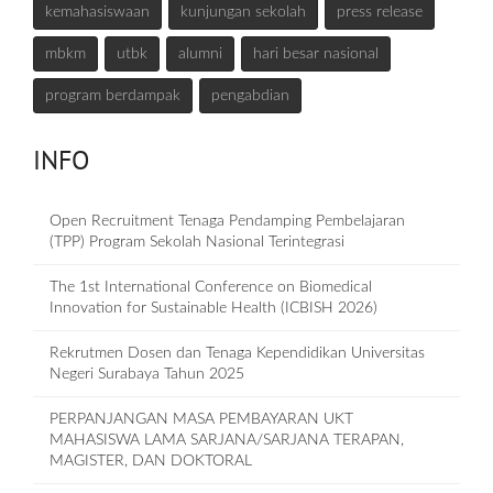
kemahasiswaan
kunjungan sekolah
press release
mbkm
utbk
alumni
hari besar nasional
program berdampak
pengabdian
INFO
Open Recruitment Tenaga Pendamping Pembelajaran
(TPP) Program Sekolah Nasional Terintegrasi
The 1st International Conference on Biomedical
Innovation for Sustainable Health (ICBISH 2026)
Rekrutmen Dosen dan Tenaga Kependidikan Universitas
Negeri Surabaya Tahun 2025
PERPANJANGAN MASA PEMBAYARAN UKT
MAHASISWA LAMA SARJANA/SARJANA TERAPAN,
MAGISTER, DAN DOKTORAL