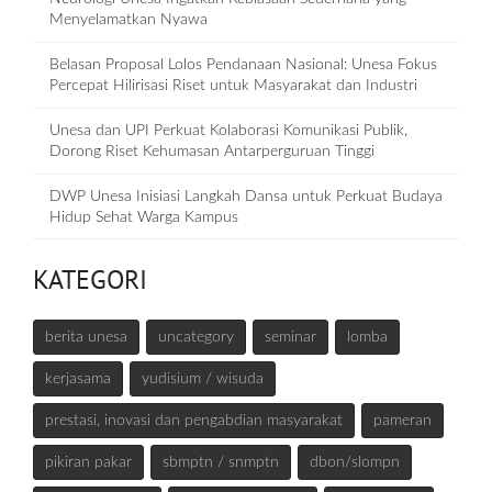
Menyelamatkan Nyawa
Belasan Proposal Lolos Pendanaan Nasional: Unesa Fokus
Percepat Hilirisasi Riset untuk Masyarakat dan Industri
Unesa dan UPI Perkuat Kolaborasi Komunikasi Publik,
Dorong Riset Kehumasan Antarperguruan Tinggi
DWP Unesa Inisiasi Langkah Dansa untuk Perkuat Budaya
Hidup Sehat Warga Kampus
KATEGORI
berita unesa
uncategory
seminar
lomba
kerjasama
yudisium / wisuda
prestasi, inovasi dan pengabdian masyarakat
pameran
pikiran pakar
sbmptn / snmptn
dbon/slompn