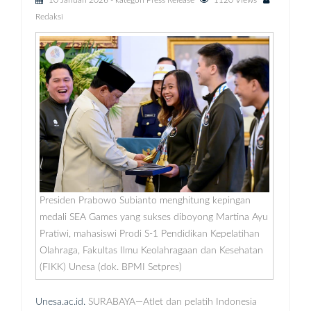
10 Januari 2026
- kategori
Press Release
1120 Views
Redaksi
Presiden Prabowo Subianto menghitung kepingan
medali SEA Games yang sukses diboyong Martina Ayu
Pratiwi, mahasiswi Prodi S-1 Pendidikan Kepelatihan
Olahraga, Fakultas Ilmu Keolahragaan dan Kesehatan
(FIKK) Unesa (dok. BPMI Setpres)
Unesa.ac.id.
SURABAYA—Atlet dan pelatih Indonesia