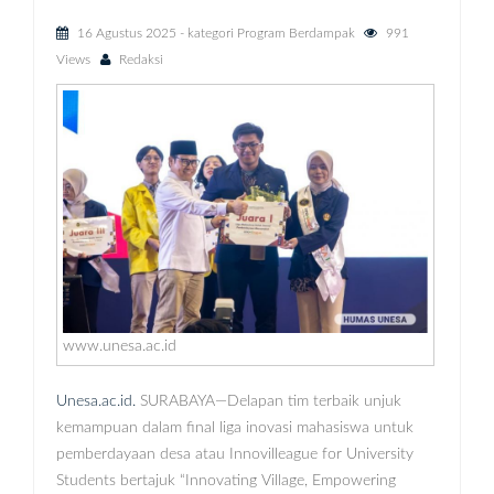
16 Agustus 2025
- kategori
Program Berdampak
991
Views
Redaksi
www.unesa.ac.id
Unesa.ac.id.
SURABAYA—Delapan tim terbaik unjuk
kemampuan dalam final liga inovasi mahasiswa untuk
pemberdayaan desa atau Innovilleague for University
Students bertajuk “Innovating Village, Empowering