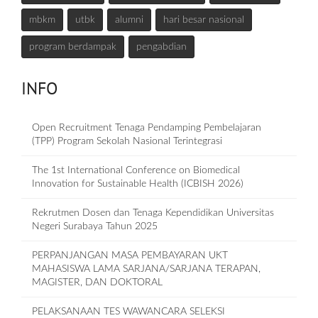
mbkm
utbk
alumni
hari besar nasional
program berdampak
pengabdian
INFO
Open Recruitment Tenaga Pendamping Pembelajaran
(TPP) Program Sekolah Nasional Terintegrasi
The 1st International Conference on Biomedical
Innovation for Sustainable Health (ICBISH 2026)
Rekrutmen Dosen dan Tenaga Kependidikan Universitas
Negeri Surabaya Tahun 2025
PERPANJANGAN MASA PEMBAYARAN UKT
MAHASISWA LAMA SARJANA/SARJANA TERAPAN,
MAGISTER, DAN DOKTORAL
PELAKSANAAN TES WAWANCARA SELEKSI