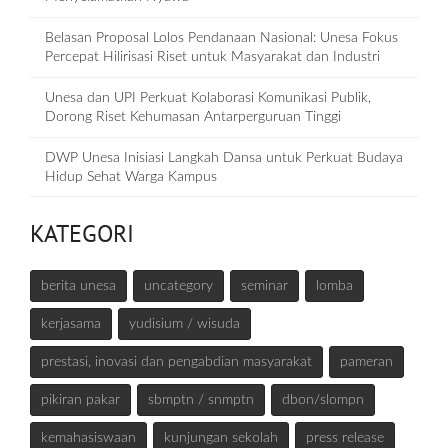
Belasan Proposal Lolos Pendanaan Nasional: Unesa Fokus
Percepat Hilirisasi Riset untuk Masyarakat dan Industri
Unesa dan UPI Perkuat Kolaborasi Komunikasi Publik,
Dorong Riset Kehumasan Antarperguruan Tinggi
DWP Unesa Inisiasi Langkah Dansa untuk Perkuat Budaya
Hidup Sehat Warga Kampus
KATEGORI
berita unesa
uncategory
seminar
lomba
kerjasama
yudisium / wisuda
prestasi, inovasi dan pengabdian masyarakat
pameran
pikiran pakar
sbmptn / snmptn
dbon/slompn
kemahasiswaan
kunjungan sekolah
press release