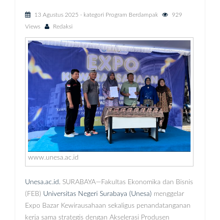
13 Agustus 2025
- kategori
Program Berdampak
929
Views
Redaksi
www.unesa.ac.id
Unesa.ac.id.
SURABAYA—Fakultas Ekonomika dan Bisnis
(FEB)
Universitas Negeri Surabaya (Unesa)
menggelar
Expo Bazar Kewirausahaan sekaligus penandatanganan
kerja sama strategis dengan Akselerasi Produsen