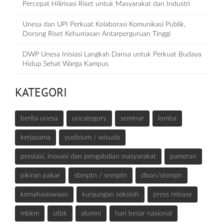
Percepat Hilirisasi Riset untuk Masyarakat dan Industri
Unesa dan UPI Perkuat Kolaborasi Komunikasi Publik,
Dorong Riset Kehumasan Antarperguruan Tinggi
DWP Unesa Inisiasi Langkah Dansa untuk Perkuat Budaya
Hidup Sehat Warga Kampus
KATEGORI
berita unesa
uncategory
seminar
lomba
kerjasama
yudisium / wisuda
prestasi, inovasi dan pengabdian masyarakat
pameran
pikiran pakar
sbmptn / snmptn
dbon/slompn
kemahasiswaan
kunjungan sekolah
press release
mbkm
utbk
alumni
hari besar nasional