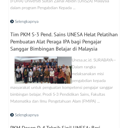
(FUHA) Universiti Sultan Zainal Abidin (UniSZA) Malaysia
dalam program Pengabdian Kepada ...
Selengkapnya
Tim PKM S-3 Pend. Sains UNESA Helat Pelatihan
Pembuatan Alat Peraga IPA bagi Pengajar
Sanggar Bimbingan Belajar di Malaysia
Unesa.ac.id. SURABAYA—
Dalam rangka
melaksanakan misi
pengabdian kepada
masyarakat untuk penguatan kompetensi pengajar sanggar
bimbingan belajar, Prodi S-3 Pendidikan Sains, Fakultas
Matematika dan Ilmu Pengetahuan Alam (FMIPA) ...
Selengkapnya
PKM Dosen D-4 Teknik Sipil UNESA: Beri