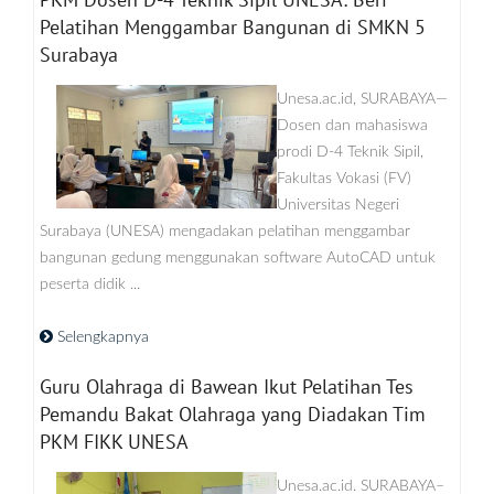
Pelatihan Menggambar Bangunan di SMKN 5
Surabaya
Unesa.ac.id, SURABAYA—
Dosen dan mahasiswa
prodi D-4 Teknik Sipil,
Fakultas Vokasi (FV)
Universitas Negeri
Surabaya (UNESA) mengadakan pelatihan menggambar
bangunan gedung menggunakan software AutoCAD untuk
peserta didik ...
Selengkapnya
Guru Olahraga di Bawean Ikut Pelatihan Tes
Pemandu Bakat Olahraga yang Diadakan Tim
PKM FIKK UNESA
Unesa.ac.id. SURABAYA–