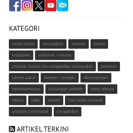
KATEGORI
berita unesa
uncategory
seminar
lomba
kerjasama
yudisium / wisuda
prestasi, inovasi dan pengabdian masyarakat
pameran
pikiran pakar
sbmptn / snmptn
dbon/slompn
kemahasiswaan
kunjungan sekolah
press release
mbkm
utbk
alumni
hari besar nasional
program berdampak
pengabdian
ARTIKEL TERKINI