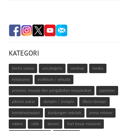
KATEGORI
berita unesa
uncategory
seminar
lomba
kerjasama
yudisium / wisuda
prestasi, inovasi dan pengabdian masyarakat
pameran
pikiran pakar
sbmptn / snmptn
dbon/slompn
kemahasiswaan
kunjungan sekolah
press release
mbkm
utbk
alumni
hari besar nasional