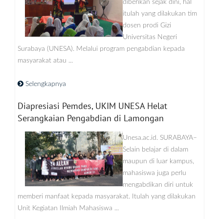
diberikan sejak dini, hal
itulah yang dilakukan tim
dosen prodi Gizi
Universitas Negeri
Surabaya (UNESA). Melalui program pengabdian kepada
masyarakat atau ...
Selengkapnya
Diapresiasi Pemdes, UKIM UNESA Helat
Serangkaian Pengabdian di Lamongan
Unesa.ac.id. SURABAYA–
Selain belajar di dalam
maupun di luar kampus,
mahasiswa juga perlu
mengabdikan diri untuk
memberi manfaat kepada masyarakat. Itulah yang dilakukan
Unit Kegiatan Ilmiah Mahasiswa ...