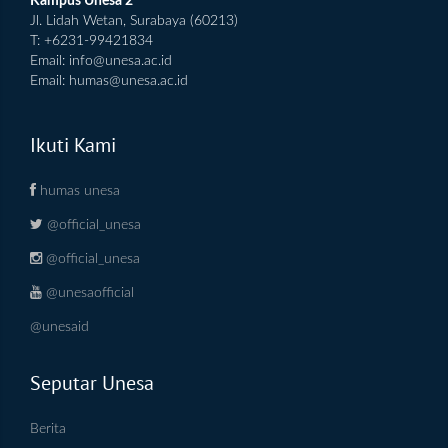
Kampus Unesa 2
Jl. Lidah Wetan, Surabaya (60213)
T: +6231-99421834
Email:
info@unesa.ac.id
Email:
humas@unesa.ac.id
Ikuti Kami
humas unesa
@official_unesa
@official_unesa
@unesaofficial
@unesaid
Seputar Unesa
Berita