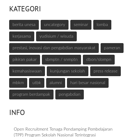
KATEGORI
berita unesa
uncategory
seminar
lomba
kerjasama
yudisium / wisuda
prestasi, inovasi dan pengabdian masyarakat
pameran
pikiran pakar
sbmptn / snmptn
dbon/slompn
kemahasiswaan
kunjungan sekolah
press release
mbkm
utbk
alumni
hari besar nasional
program berdampak
pengabdian
INFO
Open Recruitment Tenaga Pendamping Pembelajaran
(TPP) Program Sekolah Nasional Terintegrasi