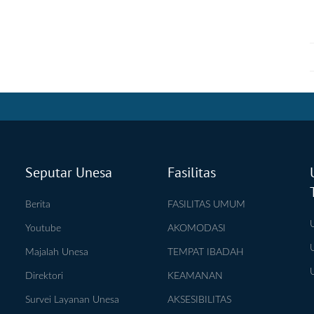
Seputar Unesa
Fasilitas
Berita
FASILITAS UMUM
Youtube
AKOMODASI
Majalah Unesa
TEMPAT IBADAH
Direktori
KEAMANAN
Survei Layanan Unesa
AKSESIBILITAS