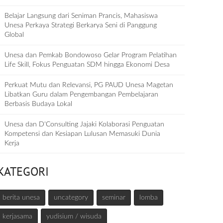
Belajar Langsung dari Seniman Prancis, Mahasiswa
Unesa Perkaya Strategi Berkarya Seni di Panggung
Global
Unesa dan Pemkab Bondowoso Gelar Program Pelatihan
Life Skill, Fokus Penguatan SDM hingga Ekonomi Desa
Perkuat Mutu dan Relevansi, PG PAUD Unesa Magetan
Libatkan Guru dalam Pengembangan Pembelajaran
Berbasis Budaya Lokal
Unesa dan D‘Consulting Jajaki Kolaborasi Penguatan
Kompetensi dan Kesiapan Lulusan Memasuki Dunia
Kerja
KATEGORI
berita unesa
uncategory
seminar
lomba
kerjasama
yudisium / wisuda