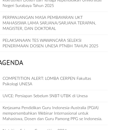
Rekrutmen Dosen dan Tenaga Kependidikan Universitas
Negeri Surabaya Tahun 2025
PERPANJANGAN MASA PEMBAYARAN UKT
MAHASISWA LAMA SARJANA/SARJANA TERAPAN,
MAGISTER, DAN DOKTORAL
PELAKSANAAN TES WAWANCARA SELEKSI
PENERIMAAN DOSEN UNESA PTNBH TAHUN 2025
AGENDA
COMPETITION ALERT: LOMBA CERPEN Fakultas
Psikologi UNESA
UVCE: Persiapan Sebelum SNBT-UTBK di Unesa
Kerjasama Pendidikan Guru Indonesia-Australia (PGIA)
mempersembahkan Webinar Internasional untuk
Mahasiswa, Dosen dan Guru Pamong PPG se Indonesia.