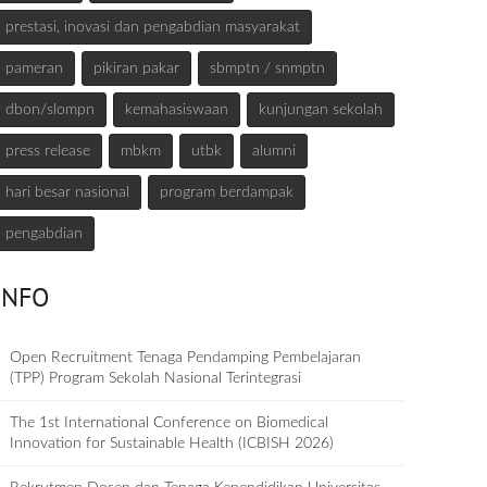
prestasi, inovasi dan pengabdian masyarakat
pameran
pikiran pakar
sbmptn / snmptn
dbon/slompn
kemahasiswaan
kunjungan sekolah
press release
mbkm
utbk
alumni
hari besar nasional
program berdampak
pengabdian
INFO
Open Recruitment Tenaga Pendamping Pembelajaran
(TPP) Program Sekolah Nasional Terintegrasi
The 1st International Conference on Biomedical
Innovation for Sustainable Health (ICBISH 2026)