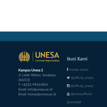
Ikuti Kami
humas unesa
Kampus Unesa 2
Jl. Lidah Wetan, Surabaya
@official_unesa
(60213)
T: +6231-99421834
@official_unesa
Email:
info@unesa.ac.id
@unesaofficial
Email:
humas@unesa.ac.id
@unesaid