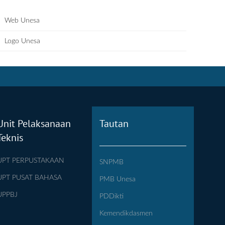
Web Unesa
Logo Unesa
Unit Pelaksanaan
Tautan
Teknis
UPT PERPUSTAKAAN
SNPMB
UPT PUSAT BAHASA
PMB Unesa
UPPBJ
PDDikti
Kemendikdasmen