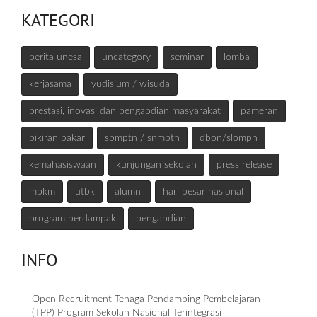
KATEGORI
berita unesa
uncategory
seminar
lomba
kerjasama
yudisium / wisuda
prestasi, inovasi dan pengabdian masyarakat
pameran
pikiran pakar
sbmptn / snmptn
dbon/slompn
kemahasiswaan
kunjungan sekolah
press release
mbkm
utbk
alumni
hari besar nasional
program berdampak
pengabdian
INFO
Open Recruitment Tenaga Pendamping Pembelajaran
(TPP) Program Sekolah Nasional Terintegrasi