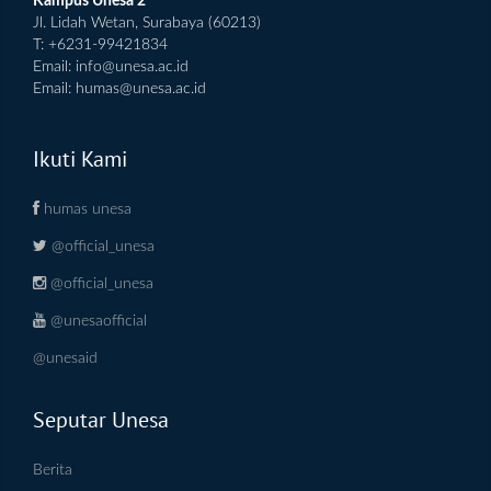
Kampus Unesa 2
Jl. Lidah Wetan, Surabaya (60213)
T: +6231-99421834
Email:
info@unesa.ac.id
Email:
humas@unesa.ac.id
Ikuti Kami
humas unesa
@official_unesa
@official_unesa
@unesaofficial
@unesaid
Seputar Unesa
Berita