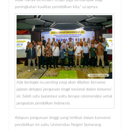
peningkatan kualitas pendidikan kita,” ucapnya.
Ada berbagai isu penting yang akan dibahas bersama
jajaran delegasi perguruan tinggi nasional dalam konvensi
ini. Salah satu luarannya yaitu berupa rekomendasi untuk
penguatan pendidikan Indonesia.
Adapun perguruan tinggi yang terlibat dalam konvensi
pendidikan ini yaitu Universitas Negeri Semarang