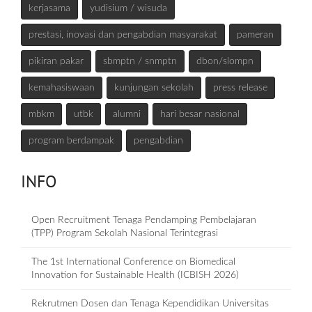
kerjasama
yudisium / wisuda
prestasi, inovasi dan pengabdian masyarakat
pameran
pikiran pakar
sbmptn / snmptn
dbon/slompn
kemahasiswaan
kunjungan sekolah
press release
mbkm
utbk
alumni
hari besar nasional
program berdampak
pengabdian
INFO
Open Recruitment Tenaga Pendamping Pembelajaran
(TPP) Program Sekolah Nasional Terintegrasi
The 1st International Conference on Biomedical
Innovation for Sustainable Health (ICBISH 2026)
Rekrutmen Dosen dan Tenaga Kependidikan Universitas