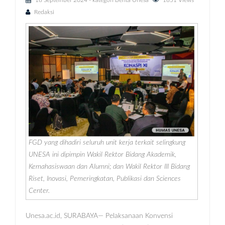
18 September 2024
- kategori
Berita Unesa
1851 Views
Redaksi
FGD yang dihadiri seluruh unit kerja terkait selingkung
UNESA ini dipimpin Wakil Rektor Bidang Akademik,
Kemahasiswaan dan Alumni; dan Wakil Rektor III Bidang
Riset, Inovasi, Pemeringkatan, Publikasi dan Sciences
Center.
Unesa.ac.id, SURABAYA— Pelaksanaan Konvensi