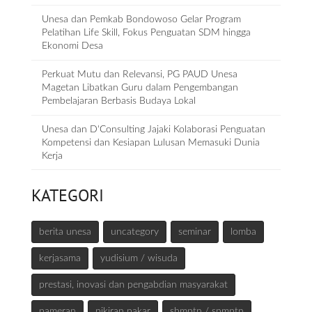
Unesa dan Pemkab Bondowoso Gelar Program
Pelatihan Life Skill, Fokus Penguatan SDM hingga
Ekonomi Desa
Perkuat Mutu dan Relevansi, PG PAUD Unesa
Magetan Libatkan Guru dalam Pengembangan
Pembelajaran Berbasis Budaya Lokal
Unesa dan D‘Consulting Jajaki Kolaborasi Penguatan
Kompetensi dan Kesiapan Lulusan Memasuki Dunia
Kerja
KATEGORI
berita unesa
uncategory
seminar
lomba
kerjasama
yudisium / wisuda
prestasi, inovasi dan pengabdian masyarakat
pameran
pikiran pakar
sbmptn / snmptn