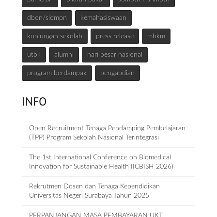
dbon/slompn
kemahasiswaan
kunjungan sekolah
press release
mbkm
utbk
alumni
hari besar nasional
program berdampak
pengabdian
INFO
Open Recruitment Tenaga Pendamping Pembelajaran
(TPP) Program Sekolah Nasional Terintegrasi
The 1st International Conference on Biomedical
Innovation for Sustainable Health (ICBISH 2026)
Rekrutmen Dosen dan Tenaga Kependidikan
Universitas Negeri Surabaya Tahun 2025
PERPANJANGAN MASA PEMBAYARAN UKT