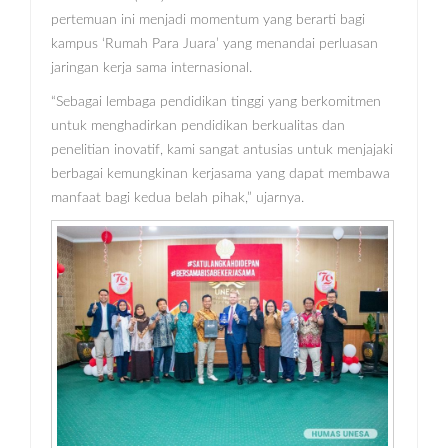
pertemuan ini menjadi momentum yang berarti bagi
kampus ‘Rumah Para Juara’ yang menandai perluasan
jaringan kerja sama internasional.
“Sebagai lembaga pendidikan tinggi yang berkomitmen
untuk menghadirkan pendidikan berkualitas dan
penelitian inovatif, kami sangat antusias untuk menjajaki
berbagai kemungkinan kerjasama yang dapat membawa
manfaat bagi kedua belah pihak,” ujarnya.