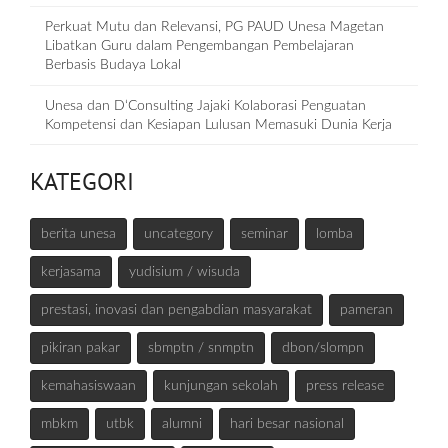
Perkuat Mutu dan Relevansi, PG PAUD Unesa Magetan
Libatkan Guru dalam Pengembangan Pembelajaran
Berbasis Budaya Lokal
Unesa dan D‘Consulting Jajaki Kolaborasi Penguatan
Kompetensi dan Kesiapan Lulusan Memasuki Dunia Kerja
KATEGORI
berita unesa
uncategory
seminar
lomba
kerjasama
yudisium / wisuda
prestasi, inovasi dan pengabdian masyarakat
pameran
pikiran pakar
sbmptn / snmptn
dbon/slompn
kemahasiswaan
kunjungan sekolah
press release
mbkm
utbk
alumni
hari besar nasional