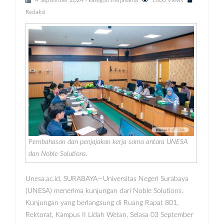
4 September 2024
- kategori
Kerjasama
1800 Views
Redaksi
Pembahasan dan penjajakan kerja sama antara UNESA
dan Noble Solutions.
Unesa.ac.id, SURABAYA—Universitas Negeri Surabaya
(UNESA) menerima kunjungan dari Noble Solutions.
Kunjungan yang berlangsung di Ruang Rapat 801,
Rektorat, Kampus II Lidah Wetan, Selasa 03 September