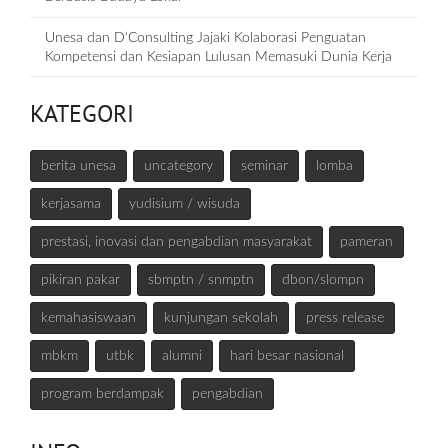
Unesa dan D‘Consulting Jajaki Kolaborasi Penguatan
Kompetensi dan Kesiapan Lulusan Memasuki Dunia Kerja
KATEGORI
berita unesa
uncategory
seminar
lomba
kerjasama
yudisium / wisuda
prestasi, inovasi dan pengabdian masyarakat
pameran
pikiran pakar
sbmptn / snmptn
dbon/slompn
kemahasiswaan
kunjungan sekolah
press release
mbkm
utbk
alumni
hari besar nasional
program berdampak
pengabdian