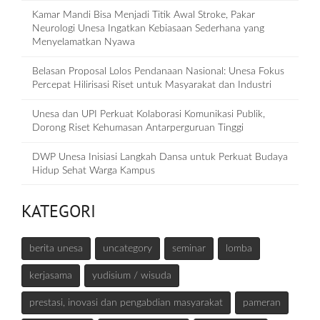
Kamar Mandi Bisa Menjadi Titik Awal Stroke, Pakar
Neurologi Unesa Ingatkan Kebiasaan Sederhana yang
Menyelamatkan Nyawa
Belasan Proposal Lolos Pendanaan Nasional: Unesa Fokus
Percepat Hilirisasi Riset untuk Masyarakat dan Industri
Unesa dan UPI Perkuat Kolaborasi Komunikasi Publik,
Dorong Riset Kehumasan Antarperguruan Tinggi
DWP Unesa Inisiasi Langkah Dansa untuk Perkuat Budaya
Hidup Sehat Warga Kampus
KATEGORI
berita unesa
uncategory
seminar
lomba
kerjasama
yudisium / wisuda
prestasi, inovasi dan pengabdian masyarakat
pameran