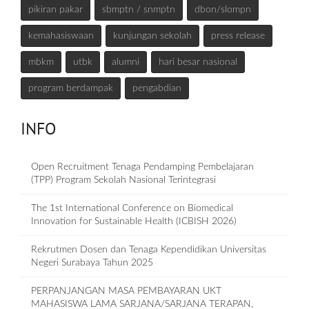
pikiran pakar
sbmptn / snmptn
dbon/slompn
kemahasiswaan
kunjungan sekolah
press release
mbkm
utbk
alumni
hari besar nasional
program berdampak
pengabdian
INFO
Open Recruitment Tenaga Pendamping Pembelajaran
(TPP) Program Sekolah Nasional Terintegrasi
The 1st International Conference on Biomedical
Innovation for Sustainable Health (ICBISH 2026)
Rekrutmen Dosen dan Tenaga Kependidikan Universitas
Negeri Surabaya Tahun 2025
PERPANJANGAN MASA PEMBAYARAN UKT
MAHASISWA LAMA SARJANA/SARJANA TERAPAN,