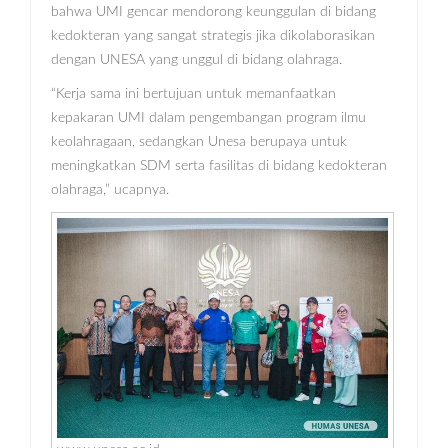
bahwa UMI gencar mendorong keunggulan di bidang
kedokteran yang sangat strategis jika dikolaborasikan
dengan UNESA yang unggul di bidang olahraga.
“Kerja sama ini bertujuan untuk memanfaatkan
kepakaran UMI dalam pengembangan program ilmu
keolahragaan, sedangkan Unesa berupaya untuk
meningkatkan SDM serta fasilitas di bidang kedokteran
olahraga,” ucapnya.