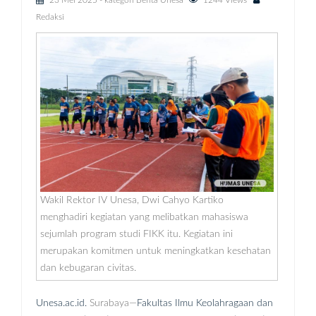
23 Mei 2025
- kategori
Berita Unesa
1244 Views
Redaksi
Wakil Rektor IV Unesa, Dwi Cahyo Kartiko
menghadiri kegiatan yang melibatkan mahasiswa
sejumlah program studi FIKK itu. Kegiatan ini
merupakan komitmen untuk meningkatkan kesehatan
dan kebugaran civitas.
Unesa.ac.id.
Surabaya—
Fakultas Ilmu Keolahragaan dan