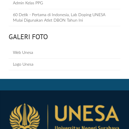
Admin Kelas PPG
60 Detik - Pertama di Indonesia, Lab Doping UNESA
Mulai Digunakan Atlet DBON Tahun Ini
GALERI FOTO
Web Unesa
Logo Unesa