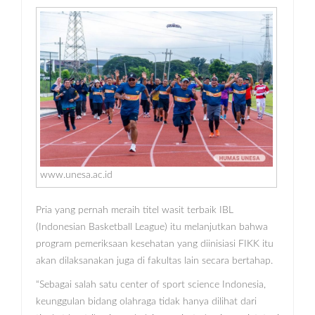
www.unesa.ac.id
Pria yang pernah meraih titel wasit terbaik IBL
(Indonesian Basketball League) itu melanjutkan bahwa
program pemeriksaan kesehatan yang diinisiasi FIKK itu
akan dilaksanakan juga di fakultas lain secara bertahap.
“Sebagai salah satu center of sport science Indonesia,
keunggulan bidang olahraga tidak hanya dilihat dari