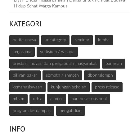
DWP Unesa Inisiasi Langkah Dansa untuk Perkuat Budaya
Hidup Sehat Warga Kampus
KATEGORI
berita unesa
uncategory
seminar
lomba
kerjasama
yudisium / wisuda
prestasi, inovasi dan pengabdian masyarakat
pameran
pikiran pakar
sbmptn / snmptn
dbon/slompn
kemahasiswaan
kunjungan sekolah
press release
mbkm
utbk
alumni
hari besar nasional
program berdampak
pengabdian
INFO