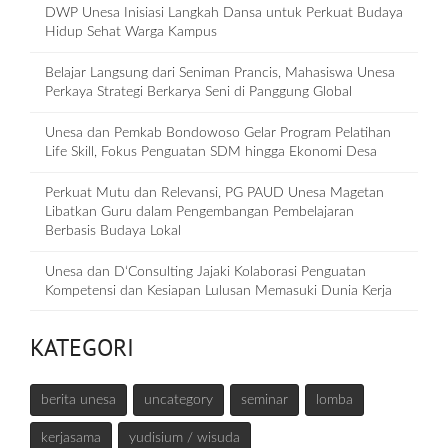
DWP Unesa Inisiasi Langkah Dansa untuk Perkuat Budaya
Hidup Sehat Warga Kampus
Belajar Langsung dari Seniman Prancis, Mahasiswa Unesa
Perkaya Strategi Berkarya Seni di Panggung Global
Unesa dan Pemkab Bondowoso Gelar Program Pelatihan
Life Skill, Fokus Penguatan SDM hingga Ekonomi Desa
Perkuat Mutu dan Relevansi, PG PAUD Unesa Magetan
Libatkan Guru dalam Pengembangan Pembelajaran
Berbasis Budaya Lokal
Unesa dan D‘Consulting Jajaki Kolaborasi Penguatan
Kompetensi dan Kesiapan Lulusan Memasuki Dunia Kerja
KATEGORI
berita unesa
uncategory
seminar
lomba
kerjasama
yudisium / wisuda