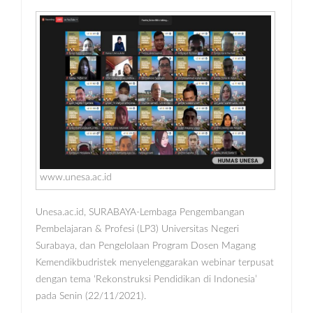
www.unesa.ac.id
Unesa.ac.id, SURABAYA-Lembaga Pengembangan
Pembelajaran & Profesi (LP3) Universitas Negeri
Surabaya, dan Pengelolaan Program Dosen Magang
Kemendikbudristek menyelenggarakan webinar terpusat
dengan tema ‘Rekonstruksi Pendidikan di Indonesia’
pada Senin (22/11/2021).