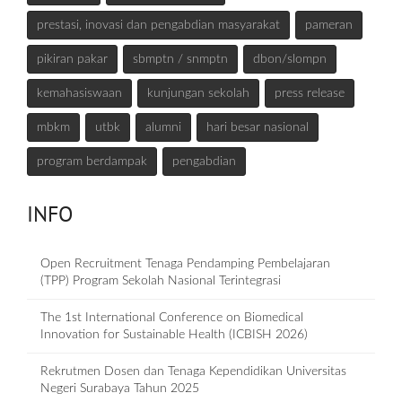
prestasi, inovasi dan pengabdian masyarakat
pameran
pikiran pakar
sbmptn / snmptn
dbon/slompn
kemahasiswaan
kunjungan sekolah
press release
mbkm
utbk
alumni
hari besar nasional
program berdampak
pengabdian
INFO
Open Recruitment Tenaga Pendamping Pembelajaran
(TPP) Program Sekolah Nasional Terintegrasi
The 1st International Conference on Biomedical
Innovation for Sustainable Health (ICBISH 2026)
Rekrutmen Dosen dan Tenaga Kependidikan Universitas
Negeri Surabaya Tahun 2025