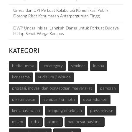
Unesa dan UPI Perkuat Kolaborasi Komunikasi Publik,
Dorong Riset Kehumasan Antarperguruan Tinggi
DWP Unesa Inisiasi Langkah Dansa untuk Perkuat Budaya
Hidup Sehat Warga Kampus
KATEGORI
berita unesa
uncategory
seminar
lomba
kerjasama
yudisium / wisuda
prestasi, inovasi dan pengabdian masyarakat
pameran
pikiran pakar
sbmptn / snmptn
dbon/slompn
kemahasiswaan
kunjungan sekolah
press release
mbkm
utbk
alumni
hari besar nasional