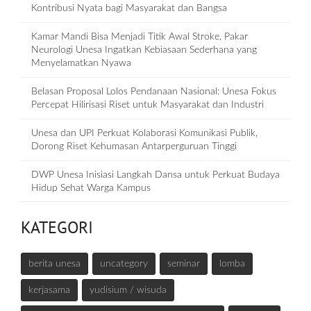
Kontribusi Nyata bagi Masyarakat dan Bangsa
Kamar Mandi Bisa Menjadi Titik Awal Stroke, Pakar
Neurologi Unesa Ingatkan Kebiasaan Sederhana yang
Menyelamatkan Nyawa
Belasan Proposal Lolos Pendanaan Nasional: Unesa Fokus
Percepat Hilirisasi Riset untuk Masyarakat dan Industri
Unesa dan UPI Perkuat Kolaborasi Komunikasi Publik,
Dorong Riset Kehumasan Antarperguruan Tinggi
DWP Unesa Inisiasi Langkah Dansa untuk Perkuat Budaya
Hidup Sehat Warga Kampus
KATEGORI
berita unesa
uncategory
seminar
lomba
kerjasama
yudisium / wisuda