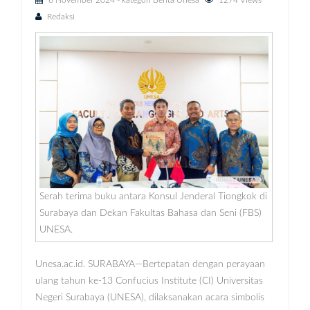
6 November 2024
- kategori
Berita Unesa
1274 Views
Redaksi
Serah terima buku antara Konsul Jenderal Tiongkok di
Surabaya dan Dekan Fakultas Bahasa dan Seni (FBS)
UNESA.
Unesa.ac.id. SURABAYA—Bertepatan dengan perayaan
ulang tahun ke-13 Confucius Institute (CI) Universitas
Negeri Surabaya (UNESA), dilaksanakan acara simbolis