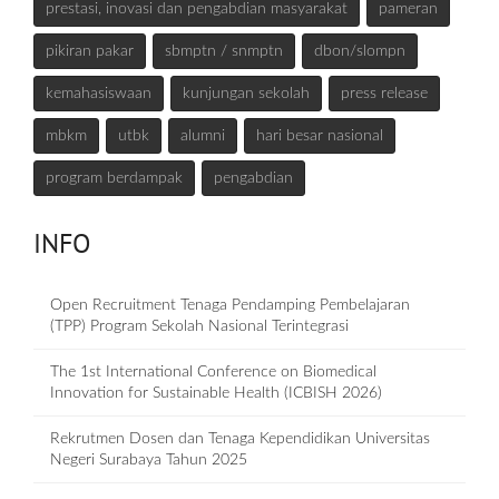
prestasi, inovasi dan pengabdian masyarakat
pameran
pikiran pakar
sbmptn / snmptn
dbon/slompn
kemahasiswaan
kunjungan sekolah
press release
mbkm
utbk
alumni
hari besar nasional
program berdampak
pengabdian
INFO
Open Recruitment Tenaga Pendamping Pembelajaran
(TPP) Program Sekolah Nasional Terintegrasi
The 1st International Conference on Biomedical
Innovation for Sustainable Health (ICBISH 2026)
Rekrutmen Dosen dan Tenaga Kependidikan Universitas
Negeri Surabaya Tahun 2025