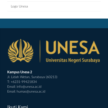
Logo Unesa
Kampus Unesa 2
Jl. Lidah Wetan, Surabaya (60213)
T: +6231-99421834
Email:
info@unesa.ac.id
Email:
humas@unesa.ac.id
Ikuti Kami