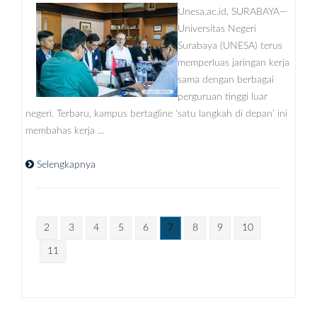
Unesa.ac.id, SURABAYA—
Universitas Negeri
Surabaya (UNESA) terus
memperluas jaringan kerja
sama dengan berbagai
perguruan tinggi luar
negeri. Terbaru, kampus bertagline ‘satu langkah di depan’ ini
membahas kerja ...
Selengkapnya
2
3
4
5
6
7
8
9
10
11