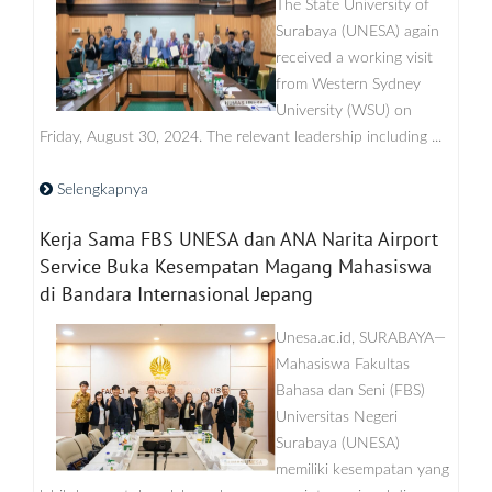
The State University of
Surabaya (UNESA) again
received a working visit
from Western Sydney
University (WSU) on
Friday, August 30, 2024. The relevant leadership including ...
Selengkapnya
Kerja Sama FBS UNESA dan ANA Narita Airport
Service Buka Kesempatan Magang Mahasiswa
di Bandara Internasional Jepang
Unesa.ac.id, SURABAYA—
Mahasiswa Fakultas
Bahasa dan Seni (FBS)
Universitas Negeri
Surabaya (UNESA)
memiliki kesempatan yang