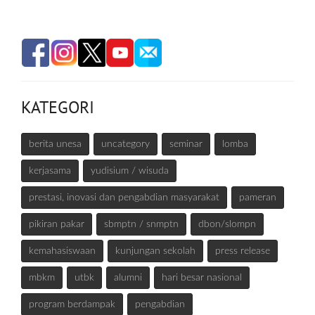
KATEGORI
berita unesa
uncategory
seminar
lomba
kerjasama
yudisium / wisuda
prestasi, inovasi dan pengabdian masyarakat
pameran
pikiran pakar
sbmptn / snmptn
dbon/slompn
kemahasiswaan
kunjungan sekolah
press release
mbkm
utbk
alumni
hari besar nasional
program berdampak
pengabdian