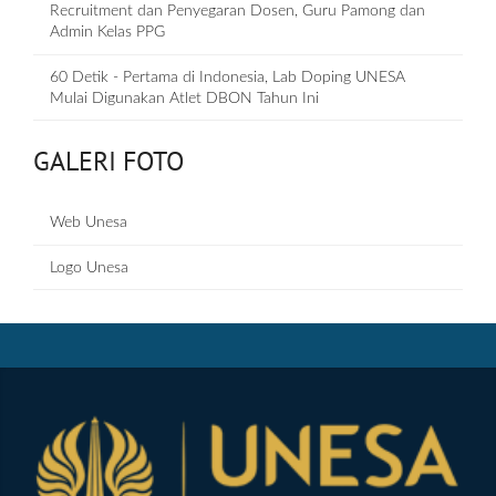
Recruitment dan Penyegaran Dosen, Guru Pamong dan
Admin Kelas PPG
60 Detik - Pertama di Indonesia, Lab Doping UNESA
Mulai Digunakan Atlet DBON Tahun Ini
GALERI FOTO
Web Unesa
Logo Unesa