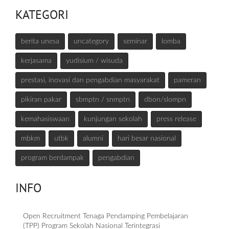
KATEGORI
berita unesa
uncategory
seminar
lomba
kerjasama
yudisium / wisuda
prestasi, inovasi dan pengabdian masyarakat
pameran
pikiran pakar
sbmptn / snmptn
dbon/slompn
kemahasiswaan
kunjungan sekolah
press release
mbkm
utbk
alumni
hari besar nasional
program berdampak
pengabdian
INFO
Open Recruitment Tenaga Pendamping Pembelajaran
(TPP) Program Sekolah Nasional Terintegrasi