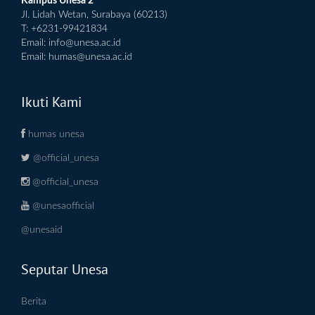
Kampus Unesa 2
Jl. Lidah Wetan, Surabaya (60213)
T: +6231-99421834
Email:
info@unesa.ac.id
Email:
humas@unesa.ac.id
Ikuti Kami
humas unesa
@official_unesa
@official_unesa
@unesaofficial
@unesaid
Seputar Unesa
Berita