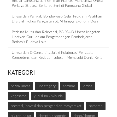
Belajar Langsung dari Seniman Prancis, Mahasiswa Unesa
Perkaya Strategi Berkarya Seni di Panggung Global
Unesa dan Pemkab Bondowoso Gelar Program Pelatihan
Life Skill, Fokus Penguatan SDM hingga Ekonomi Desa
Perkuat Mutu dan Relevansi, PG PAUD Unesa Magetan
Libatkan Guru dalam Pengembangan Pembelajaran
Berbasis Budaya Lokal
Unesa dan D‘Consulting Jajaki Kolaborasi Penguatan
Kompetensi dan Kesiapan Lulusan Memasuki Dunia Kerja
KATEGORI
berita unesa
uncategory
seminar
lomba
kerjasama
yudisium / wisuda
prestasi, inovasi dan pengabdian masyarakat
pameran
pikiran pakar
sbmptn / snmptn
dbon/slompn