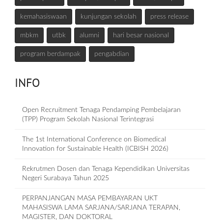
kemahasiswaan
kunjungan sekolah
press release
mbkm
utbk
alumni
hari besar nasional
program berdampak
pengabdian
INFO
Open Recruitment Tenaga Pendamping Pembelajaran
(TPP) Program Sekolah Nasional Terintegrasi
The 1st International Conference on Biomedical
Innovation for Sustainable Health (ICBISH 2026)
Rekrutmen Dosen dan Tenaga Kependidikan Universitas
Negeri Surabaya Tahun 2025
PERPANJANGAN MASA PEMBAYARAN UKT
MAHASISWA LAMA SARJANA/SARJANA TERAPAN,
MAGISTER, DAN DOKTORAL