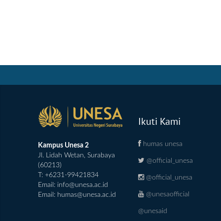
Ikuti Kami
humas unesa
Kampus Unesa 2
Jl. Lidah Wetan, Surabaya
@official_unesa
(60213)
T: +6231-99421834
@official_unesa
Email:
info@unesa.ac.id
@unesaofficial
Email:
humas@unesa.ac.id
@unesaid