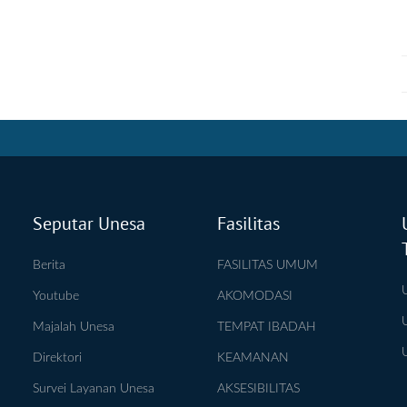
Seputar Unesa
Fasilitas
Berita
FASILITAS UMUM
Youtube
AKOMODASI
Majalah Unesa
TEMPAT IBADAH
Direktori
KEAMANAN
Survei Layanan Unesa
AKSESIBILITAS