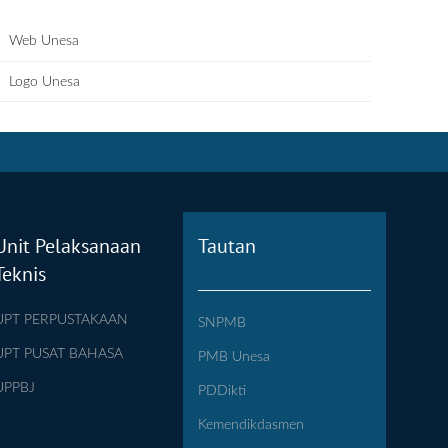
Web Unesa
Logo Unesa
Unit Pelaksanaan
Tautan
Teknis
UPT PERPUSTAKAAN
SNPMB
UPT PUSAT BAHASA
PMB Unesa
UPPBJ
PDDikti
Kemendikdasmen