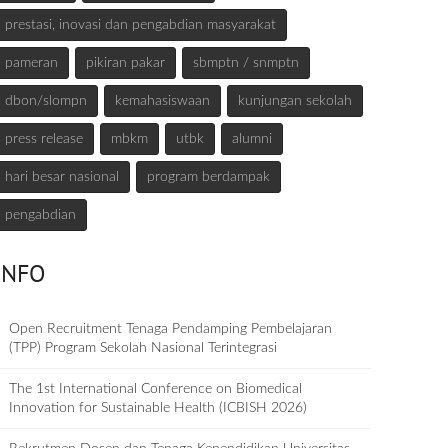
prestasi, inovasi dan pengabdian masyarakat
pameran
pikiran pakar
sbmptn / snmptn
dbon/slompn
kemahasiswaan
kunjungan sekolah
press release
mbkm
utbk
alumni
hari besar nasional
program berdampak
pengabdian
INFO
Open Recruitment Tenaga Pendamping Pembelajaran
(TPP) Program Sekolah Nasional Terintegrasi
The 1st International Conference on Biomedical
Innovation for Sustainable Health (ICBISH 2026)