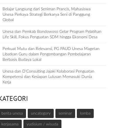
Belajar Langsung dari Seniman Prancis, Mahasiswa
Unesa Perkaya Strategi Berkarya Seni di Panggung
Global
Unesa dan Pemkab Bondowoso Gelar Program Pelatihan
Life Skill, Fokus Penguatan SDM hingga Ekonomi Desa
Perkuat Mutu dan Relevansi, PG PAUD Unesa Magetan
Libatkan Guru dalam Pengembangan Pembelajaran
Berbasis Budaya Lokal
Unesa dan D‘Consulting Jajaki Kolaborasi Penguatan
Kompetensi dan Kesiapan Lulusan Memasuki Dunia
Kerja
KATEGORI
berita unesa
uncategory
seminar
lomba
kerjasama
yudisium / wisuda