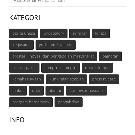
Hidup Sehat Warga Kampus
KATEGORI
berita unesa
uncategory
seminar
lomba
kerjasama
yudisium / wisuda
prestasi, inovasi dan pengabdian masyarakat
pameran
pikiran pakar
sbmptn / snmptn
dbon/slompn
kemahasiswaan
kunjungan sekolah
press release
mbkm
utbk
alumni
hari besar nasional
program berdampak
pengabdian
INFO