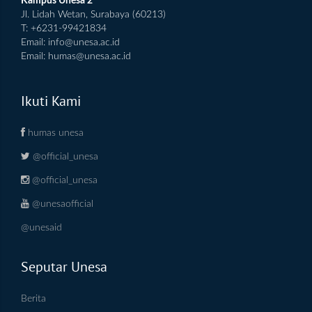
Kampus Unesa 2
Jl. Lidah Wetan, Surabaya (60213)
T: +6231-99421834
Email:
info@unesa.ac.id
Email:
humas@unesa.ac.id
Ikuti Kami
humas unesa
@official_unesa
@official_unesa
@unesaofficial
@unesaid
Seputar Unesa
Berita