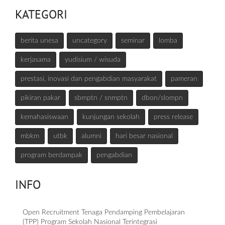
KATEGORI
berita unesa
uncategory
seminar
lomba
kerjasama
yudisium / wisuda
prestasi, inovasi dan pengabdian masyarakat
pameran
pikiran pakar
sbmptn / snmptn
dbon/slompn
kemahasiswaan
kunjungan sekolah
press release
mbkm
utbk
alumni
hari besar nasional
program berdampak
pengabdian
INFO
Open Recruitment Tenaga Pendamping Pembelajaran
(TPP) Program Sekolah Nasional Terintegrasi