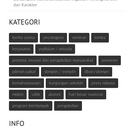
dan Karakter
KATEGORI
berita unesa
uncategory
seminar
lomba
kerjasama
yudisium / wisuda
prestasi, inovasi dan pengabdian masyarakat
pameran
pikiran pakar
sbmptn / snmptn
dbon/slompn
kemahasiswaan
kunjungan sekolah
press release
mbkm
utbk
alumni
hari besar nasional
program berdampak
pengabdian
INFO