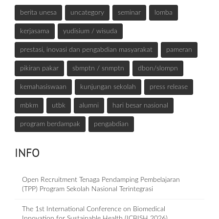
berita unesa
uncategory
seminar
lomba
kerjasama
yudisium / wisuda
prestasi, inovasi dan pengabdian masyarakat
pameran
pikiran pakar
sbmptn / snmptn
dbon/slompn
kemahasiswaan
kunjungan sekolah
press release
mbkm
utbk
alumni
hari besar nasional
program berdampak
pengabdian
INFO
Open Recruitment Tenaga Pendamping Pembelajaran
(TPP) Program Sekolah Nasional Terintegrasi
The 1st International Conference on Biomedical
Innovation for Sustainable Health (ICBISH 2026)