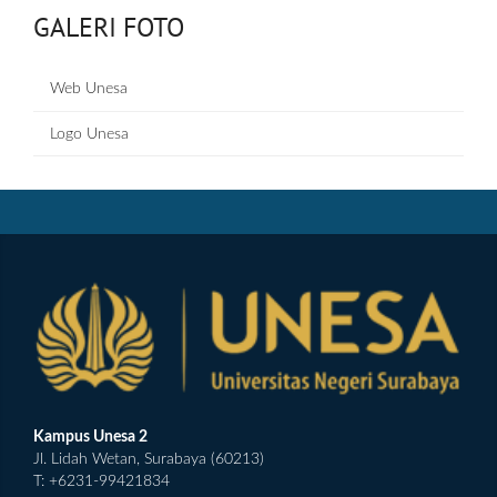
GALERI FOTO
Web Unesa
Logo Unesa
Kampus Unesa 2
Jl. Lidah Wetan, Surabaya (60213)
T: +6231-99421834