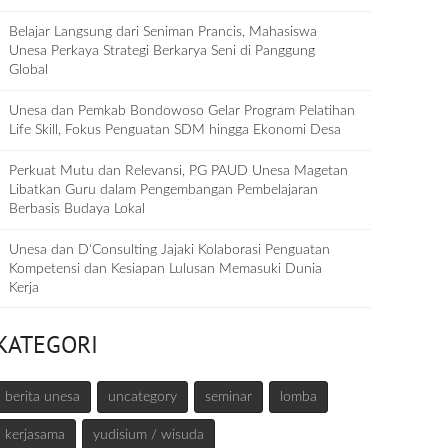
Belajar Langsung dari Seniman Prancis, Mahasiswa
Unesa Perkaya Strategi Berkarya Seni di Panggung
Global
Unesa dan Pemkab Bondowoso Gelar Program Pelatihan
Life Skill, Fokus Penguatan SDM hingga Ekonomi Desa
Perkuat Mutu dan Relevansi, PG PAUD Unesa Magetan
Libatkan Guru dalam Pengembangan Pembelajaran
Berbasis Budaya Lokal
Unesa dan D‘Consulting Jajaki Kolaborasi Penguatan
Kompetensi dan Kesiapan Lulusan Memasuki Dunia
Kerja
KATEGORI
berita unesa
uncategory
seminar
lomba
kerjasama
yudisium / wisuda