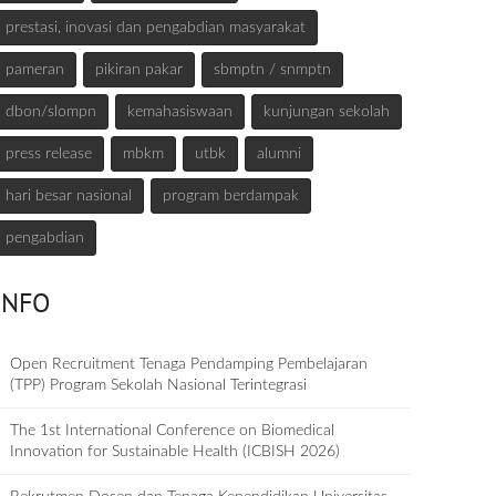
prestasi, inovasi dan pengabdian masyarakat
pameran
pikiran pakar
sbmptn / snmptn
dbon/slompn
kemahasiswaan
kunjungan sekolah
press release
mbkm
utbk
alumni
hari besar nasional
program berdampak
pengabdian
INFO
Open Recruitment Tenaga Pendamping Pembelajaran
(TPP) Program Sekolah Nasional Terintegrasi
The 1st International Conference on Biomedical
Innovation for Sustainable Health (ICBISH 2026)