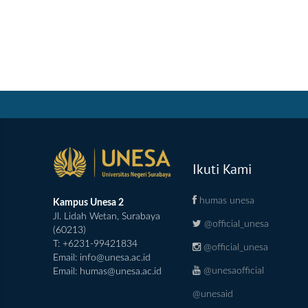
Ikuti Kami
humas unesa
Kampus Unesa 2
Jl. Lidah Wetan, Surabaya
@official_unesa
(60213)
T: +6231-99421834
@official_unesa
Email:
info@unesa.ac.id
@unesaofficial
Email:
humas@unesa.ac.id
@unesaid