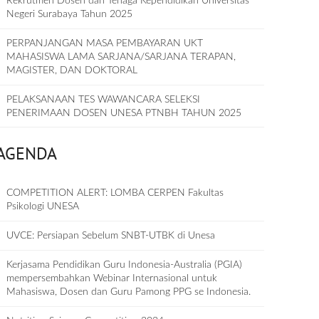
Rekrutmen Dosen dan Tenaga Kependidikan Universitas
Negeri Surabaya Tahun 2025
PERPANJANGAN MASA PEMBAYARAN UKT
MAHASISWA LAMA SARJANA/SARJANA TERAPAN,
MAGISTER, DAN DOKTORAL
PELAKSANAAN TES WAWANCARA SELEKSI
PENERIMAAN DOSEN UNESA PTNBH TAHUN 2025
AGENDA
COMPETITION ALERT: LOMBA CERPEN Fakultas
Psikologi UNESA
UVCE: Persiapan Sebelum SNBT-UTBK di Unesa
Kerjasama Pendidikan Guru Indonesia-Australia (PGIA)
mempersembahkan Webinar Internasional untuk
Mahasiswa, Dosen dan Guru Pamong PPG se Indonesia.