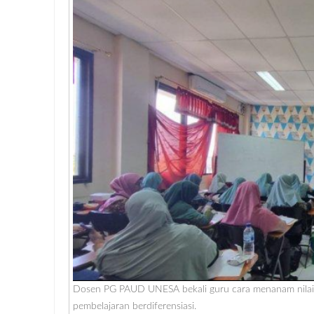
Dosen PG PAUD UNESA bekali guru cara menanam nilai da
pembelajaran berdiferensiasi.