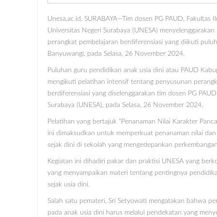
Unesa.ac.id. SURABAYA—Tim dosen PG PAUD, Fakultas Ilm
Universitas Negeri Surabaya (UNESA) menyelenggarakan
perangkat pembelajaran berdiferensiasi yang diikuti pul
Banyuwangi, pada Selasa, 26 November 2024.
Puluhan guru pendidikan anak usia dini atau PAUD Kab
mengikuti pelatihan intensif tentang penyusunan perang
berdiferensiasi yang diselenggarakan tim dosen PG PAUD 
Surabaya (UNESA), pada Selasa, 26 November 2024.
Pelatihan yang bertajuk "Penanaman Nilai Karakter Panc
ini dimaksudkan untuk memperkuat penanaman nilai dan 
sejak dini di sekolah yang mengedepankan perkembangan 
Kegiatan ini dihadiri pakar dan praktisi UNESA yang ber
yang menyampaikan materi tentang pentingnya pendidika
sejak usia dini.
Salah satu pemateri, Sri Setyowati mengatakan bahwa pen
pada anak usia dini harus melalui pendekatan yang menye