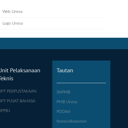
Web Unesa
Logo Unesa
Unit Pelaksanaan
Tautan
Teknis
UPT PERPUSTAKAAN
SNPMB
UPT PUSAT BAHASA
PMB Unesa
UPPBJ
PDDikti
Kemendikdasmen