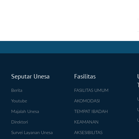
Seputar Unesa
Fasilitas
Berita
FASILITAS UMUM
Youtube
AKOMODASI
Majalah Unesa
TEMPAT IBADAH
Direktori
KEAMANAN
Survei Layanan Unesa
AKSESIBILITAS