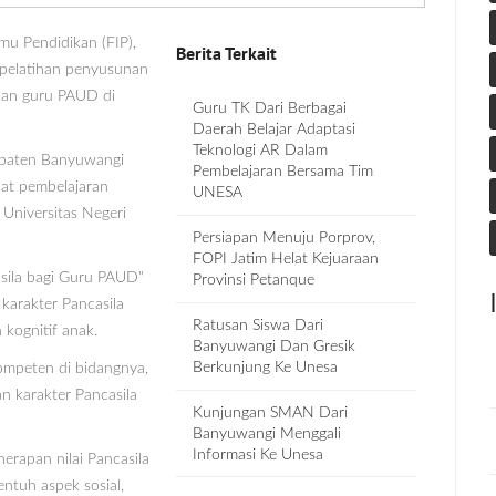
u Pendidikan (FIP),
Berita Terkait
 pelatihan penyusunan
uhan guru PAUD di
Guru TK Dari Berbagai
Daerah Belajar Adaptasi
Teknologi AR Dalam
upaten Banyuwangi
Pembelajaran Bersama Tim
kat pembelajaran
UNESA
Universitas Negeri
Persiapan Menuju Porprov,
FOPI Jatim Helat Kejuaraan
asila bagi Guru PAUD"
Provinsi Petanque
karakter Pancasila
Ratusan Siswa Dari
kognitif anak.
Banyuwangi Dan Gresik
Berkunjung Ke Unesa
kompeten di bidangnya,
n karakter Pancasila
Kunjungan SMAN Dari
Banyuwangi Menggali
Informasi Ke Unesa
erapan nilai Pancasila
ntuh aspek sosial,