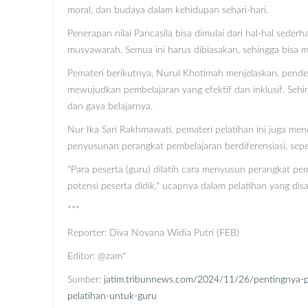
moral, dan budaya dalam kehidupan sehari-hari.
Penerapan nilai Pancasila bisa dimulai dari hal-hal sederha
musyawarah. Semua ini harus dibiasakan, sehingga bisa me
Pemateri berikutnya, Nurul Khotimah menjelaskan, pendek
mewujudkan pembelajaran yang efektif dan inklusif. Seh
dan gaya belajarnya.
Nur Ika Sari Rakhmawati, pemateri pelatihan ini juga m
penyusunan perangkat pembelajaran berdiferensiasi, sepert
"Para peserta (guru) dilatih cara menyusun perangkat p
potensi peserta didik," ucapnya dalam pelatihan yang disa
***
Reporter: Diva Novana Widia Putri (FEB)
Editor: @zam*
Sumber:
jatim.tribunnews.com/2024/11/26/pentingnya-p
pelatihan-untuk-guru