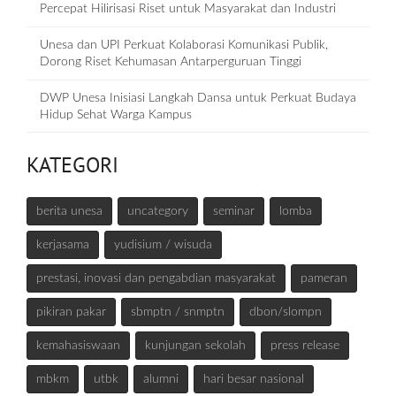
Percepat Hilirisasi Riset untuk Masyarakat dan Industri
Unesa dan UPI Perkuat Kolaborasi Komunikasi Publik,
Dorong Riset Kehumasan Antarperguruan Tinggi
DWP Unesa Inisiasi Langkah Dansa untuk Perkuat Budaya
Hidup Sehat Warga Kampus
KATEGORI
berita unesa
uncategory
seminar
lomba
kerjasama
yudisium / wisuda
prestasi, inovasi dan pengabdian masyarakat
pameran
pikiran pakar
sbmptn / snmptn
dbon/slompn
kemahasiswaan
kunjungan sekolah
press release
mbkm
utbk
alumni
hari besar nasional