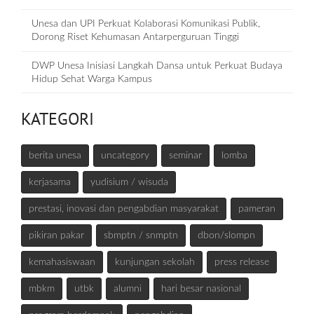
Unesa dan UPI Perkuat Kolaborasi Komunikasi Publik,
Dorong Riset Kehumasan Antarperguruan Tinggi
DWP Unesa Inisiasi Langkah Dansa untuk Perkuat Budaya
Hidup Sehat Warga Kampus
KATEGORI
berita unesa
uncategory
seminar
lomba
kerjasama
yudisium / wisuda
prestasi, inovasi dan pengabdian masyarakat
pameran
pikiran pakar
sbmptn / snmptn
dbon/slompn
kemahasiswaan
kunjungan sekolah
press release
mbkm
utbk
alumni
hari besar nasional