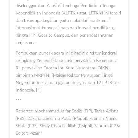
diselenggarakan Asosiasi Lembaga Pendidikan Tenaga
Kependidikan Indonesia (ALPTKI) atau LPTKNI ini terdiri
dari beberapa kegiatan yaitu mulai dari konferensi
internasional, konvensi, pameran inovasi pendidikan,
hingga IKN Goes to Campus, dan penandatanganan
kerja sama.
Pembukaan puncak acara ini dihadiri direktur jenderal
selingkung Kemendikbudristek, perwakilan Kemenpora
RI, perwakilan Otorita Ibu Kota Nusantara (OIKN),
pimpinan MRPTNI (Majelis Rektor Perguruan Tinggi
Negeri Indonesia) dan jajaran delegasi dari 12 LPTK se-
Indonesia. [*]
***
Reporter: Mochammad Ja'far Sodiq (FIP), Tarisa Adistia
(FBS), Zakaria Soekarno Putra (Fisipol), Fatimah Najmu
Shofa (FBS), Sindy Riska Fadillah (Fisipol), Saputra (FBS)
Editor: @zam*