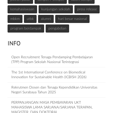
kemahasiswaan
kunjungan sekolah
press release
mbkm
utbk
alumni
hari besar nasional
program berdampak
pengabdian
INFO
Open Recruitment Tenaga Pendamping Pembelajaran
(TPP) Program Sekolah Nasional Terintegrasi
The 1st International Conference on Biomedical
Innovation for Sustainable Health (ICBISH 2026)
Rekrutmen Dosen dan Tenaga Kependidikan Universitas
Negeri Surabaya Tahun 2025
PERPANJANGAN MASA PEMBAYARAN UKT
MAHASISWA LAMA SARJANA/SARJANA TERAPAN,
MAGISTER, DAN DOKTORAL