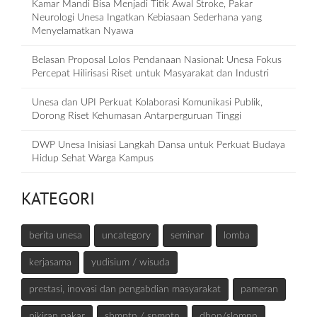
Kamar Mandi Bisa Menjadi Titik Awal Stroke, Pakar
Neurologi Unesa Ingatkan Kebiasaan Sederhana yang
Menyelamatkan Nyawa
Belasan Proposal Lolos Pendanaan Nasional: Unesa Fokus
Percepat Hilirisasi Riset untuk Masyarakat dan Industri
Unesa dan UPI Perkuat Kolaborasi Komunikasi Publik,
Dorong Riset Kehumasan Antarperguruan Tinggi
DWP Unesa Inisiasi Langkah Dansa untuk Perkuat Budaya
Hidup Sehat Warga Kampus
KATEGORI
berita unesa
uncategory
seminar
lomba
kerjasama
yudisium / wisuda
prestasi, inovasi dan pengabdian masyarakat
pameran
pikiran pakar
sbmptn / snmptn
dbon/slompn