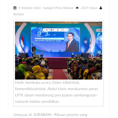
9 Oktober 2024
- kategori
Press Release
2107 Views
Redaksi
Hadir membuka acara, Dirjen Diktiristek,
Kemendikbudristek, Abdul Haris menekankan peran
LPTK dalam mendorong percepatan pembangunan
nasional melalui pendidikan.
Unesa.ac.id. SURABAYA—Ribuan peserta yang