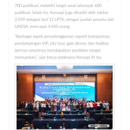
700 publikasi, melebihi target awal sebanyak 600
publikasi. Selain itu, Konaspi juga dihadiri oleh sekitar
2.559 delegasi dari 12 LPTK, dengan jumlah peserta dari
UNESA, mencapai 4.450 orang.
“Berbagai aspek penyelenggaraan seperti transportasi,
pendampingan VIP, city tour, gala dinner, dan fasilitas
lainnya umumnya mendapatkan penilaian sangat
memuaskan,” ujar ketua pelaksana Konaspi XI itu.