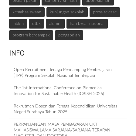
pikiran pakar
sbmptn / snmptn
dbon/slompn
kemahasiswaan
kunjungan sekolah
press release
mbkm
utbk
alumni
hari besar nasional
program berdampak
pengabdian
INFO
Open Recruitment Tenaga Pendamping Pembelajaran
(TPP) Program Sekolah Nasional Terintegrasi
The 1st International Conference on Biomedical
Innovation for Sustainable Health (ICBISH 2026)
Rekrutmen Dosen dan Tenaga Kependidikan Universitas
Negeri Surabaya Tahun 2025
PERPANJANGAN MASA PEMBAYARAN UKT
MAHASISWA LAMA SARJANA/SARJANA TERAPAN,