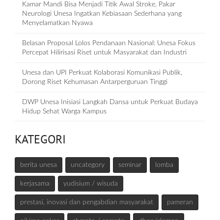
Kamar Mandi Bisa Menjadi Titik Awal Stroke, Pakar
Neurologi Unesa Ingatkan Kebiasaan Sederhana yang
Menyelamatkan Nyawa
Belasan Proposal Lolos Pendanaan Nasional: Unesa Fokus
Percepat Hilirisasi Riset untuk Masyarakat dan Industri
Unesa dan UPI Perkuat Kolaborasi Komunikasi Publik,
Dorong Riset Kehumasan Antarperguruan Tinggi
DWP Unesa Inisiasi Langkah Dansa untuk Perkuat Budaya
Hidup Sehat Warga Kampus
KATEGORI
berita unesa
uncategory
seminar
lomba
kerjasama
yudisium / wisuda
prestasi, inovasi dan pengabdian masyarakat
pameran