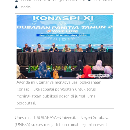
11 November 2024
- kategori
Berita Unesa
1751 Views
Redaksi
Agenda ini utamanya mengevaluasi pelaksanaan
Konaspi, juga sebagai penguatan untuk terus
meningkatkan publikasi dosen di jurnal-jurnal
bereputasi.
Unesa.ac.id. SURABAYA—Universitas Negeri Surabaya
(UNESA) sukses menjadi tuan rumah sejumlah event