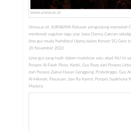
www.unesa.ac.id
Unesa.ac.id, SURABAYA-Ratusan pengunjung memadati 
menikmati suguhan lagu pop Jawa Denny Caknan sekaligu
lima gus muda Nahdlatul Ulama dalam Konser 5G Goes 
20 November 2022.
Lima gus yang hadir dalam roadshow satu abad NU ini ya
Ponpes Al-Falah Ploso, Kediri, Gus Reza dari Ponpes Lirbo
dari Ponpes Zainul Hasan Genggong, Probolinggo, Gus A
Al-Hikmah, Pasuruan, dan Ra Karror, Ponpes Syaikhona K
Madura.