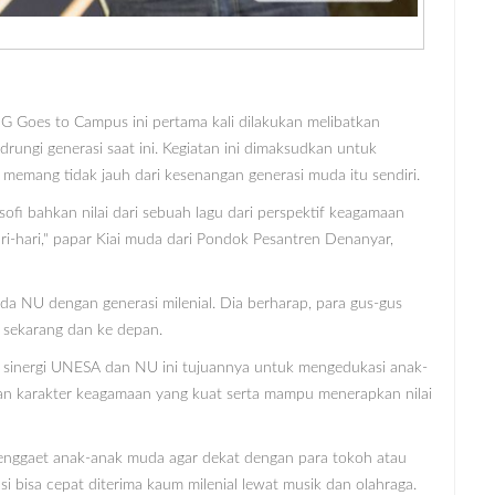
5G Goes to Campus ini pertama kali dilakukan melibatkan
ungi generasi saat ini. Kegiatan ini dimaksudkan untuk
emang tidak jauh dari kesenangan generasi muda itu sendiri.
osofi bahkan nilai dari sebuah lagu dari perspektif keagamaan
ari-hari," papar Kiai muda dari Pondok Pesantren Denanyar,
uda NU dengan generasi milenial. Dia berharap, para gus-gus
i sekarang dan ke depan.
sinergi UNESA dan NU ini tujuannya untuk mengedukasi anak-
n karakter keagamaan yang kuat serta mampu menerapkan nilai
menggaet anak-anak muda agar dekat dengan para tokoh atau
si bisa cepat diterima kaum milenial lewat musik dan olahraga.