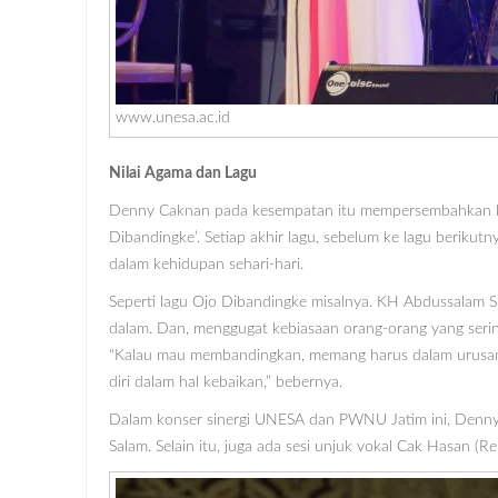
www.unesa.ac.id
Nilai Agama dan Lagu
Denny Caknan pada kesempatan itu mempersembahkan lima 
Dibandingke’. Setiap akhir lagu, sebelum ke lagu beriku
dalam kehidupan sehari-hari.
Seperti lagu Ojo Dibandingke misalnya. KH Abdussalam S
dalam. Dan, menggugat kebiasaan orang-orang yang serin
"Kalau mau membandingkan, memang harus dalam urusan k
diri dalam hal kebaikan,” bebernya.
Dalam konser sinergi UNESA dan PWNU Jatim ini, Denn
Salam. Selain itu, juga ada sesi unjuk vokal Cak Hasan (R