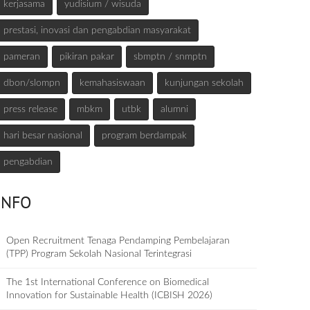
kerjasama
yudisium / wisuda
prestasi, inovasi dan pengabdian masyarakat
pameran
pikiran pakar
sbmptn / snmptn
dbon/slompn
kemahasiswaan
kunjungan sekolah
press release
mbkm
utbk
alumni
hari besar nasional
program berdampak
pengabdian
INFO
Open Recruitment Tenaga Pendamping Pembelajaran
(TPP) Program Sekolah Nasional Terintegrasi
The 1st International Conference on Biomedical
Innovation for Sustainable Health (ICBISH 2026)