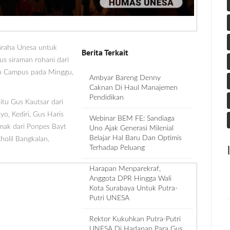
Graha Unesa untuk
Berita Terkait
s siraman rohani dari
to Campus pada Minggu,
Ambyar Bareng Denny
Caknan Di Haul Manajemen
Pendidikan
itu Gus Kautsar dari
yo, Kediri, Gus Haris
Webinar BEM FE: Sandiaga
mak dari Ponpes Bayt
Uno Ajak Generasi Milenial
Belajar Hal Baru Dan Optimis
holil Bangkalan,
Terhadap Peluang
Harapan Menparekraf,
Anggota DPR Hingga Wali
Kota Surabaya Untuk Putra-
Putri UNESA
Rektor Kukuhkan Putra-Putri
UNESA Di Hadapan Para Gus