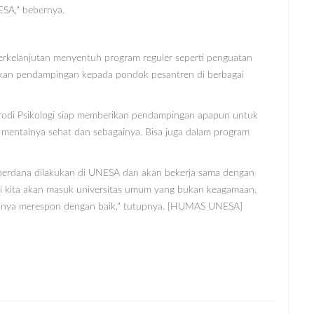
ESA," bebernya.
 berkelanjutan menyentuh program reguler seperti penguatan
rikan pendampingan kepada pondok pesantren di berbagai
 prodi Psikologi siap memberikan pendampingan apapun untuk
s, mentalnya sehat dan sebagainya. Bisa juga dalam program
perdana dilakukan di UNESA dan akan bekerja sama dengan
ni kita akan masuk universitas umum yang bukan keagamaan.
muanya merespon dengan baik," tutupnya. [HUMAS UNESA]