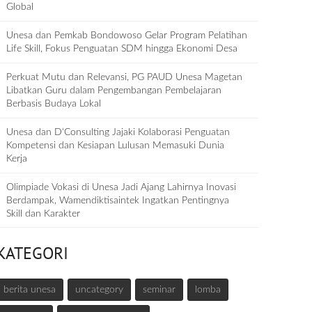
Global
Unesa dan Pemkab Bondowoso Gelar Program Pelatihan
Life Skill, Fokus Penguatan SDM hingga Ekonomi Desa
Perkuat Mutu dan Relevansi, PG PAUD Unesa Magetan
Libatkan Guru dalam Pengembangan Pembelajaran
Berbasis Budaya Lokal
Unesa dan D‘Consulting Jajaki Kolaborasi Penguatan
Kompetensi dan Kesiapan Lulusan Memasuki Dunia
Kerja
Olimpiade Vokasi di Unesa Jadi Ajang Lahirnya Inovasi
Berdampak, Wamendiktisaintek Ingatkan Pentingnya
Skill dan Karakter
KATEGORI
berita unesa
uncategory
seminar
lomba