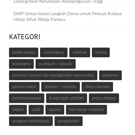
Dorong Riset Kehumasan Antarperguruan Tinggi
DWP Unesa Inisiasi Langkah Dansa untuk Perkuat Budaya
Hidup Sehat Warga Kampus
KATEGORI
berita unesa
uncategory
seminar
lomba
kerjasama
yudisium / wisuda
prestasi, inovasi dan pengabdian masyarakat
pameran
pikiran pakar
sbmptn / snmptn
dbon/slompn
kemahasiswaan
kunjungan sekolah
press release
mbkm
utbk
alumni
hari besar nasional
program berdampak
pengabdian