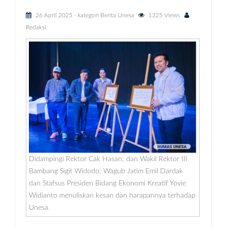
26 April 2025
- kategori
Berita Unesa
1325 Views
Redaksi
Didampingi Rektor Cak Hasan; dan Wakil Rektor III
Bambang Sigit Widodo; Wagub Jatim Emil Dardak
dan Stafsus Presiden Bidang Ekonomi Kreatif Yovie
Widianto menuliskan kesan dan harapannya terhadap
Unesa.