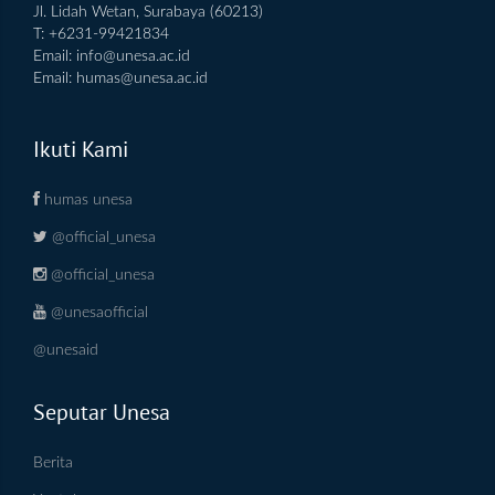
Jl. Lidah Wetan, Surabaya (60213)
T: +6231-99421834
Email:
info@unesa.ac.id
Email:
humas@unesa.ac.id
Ikuti Kami
humas unesa
@official_unesa
@official_unesa
@unesaofficial
@unesaid
Seputar Unesa
Berita