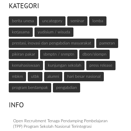
KATEGORI
berita unesa
uncategory
seminar
lomba
kerjasama
yudisium / wisuda
prestasi, inovasi dan pengabdian masyarakat
pameran
pikiran pakar
sbmptn / snmptn
dbon/slompn
kemahasiswaan
kunjungan sekolah
press release
mbkm
utbk
alumni
hari besar nasional
program berdampak
pengabdian
INFO
Open Recruitment Tenaga Pendamping Pembelajaran
(TPP) Program Sekolah Nasional Terintegrasi