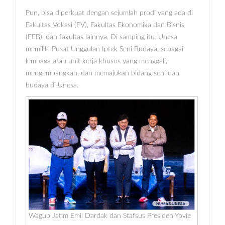
Pun, bisa diperkuat dengan sejumlah prodi yang ada di
Fakultas Vokasi (FV), Fakultas Ekonomika dan Bisnis
(FEB), dan fakultas lainnya. Di samping itu, Unesa
memiliki Pusat Unggulan Iptek Seni Budaya, sebagai
lembaga atau unit kerja khusus yang menggali,
mengembangkan, dan memajukan bidang seni dan
budaya di Unesa.
Wagub Jatim Emil Dardak dan Stafsus Presiden Yovie