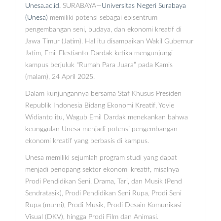
Unesa.ac.id.
SURABAYA—
Universitas Negeri Surabaya
(Unesa)
memiliki potensi sebagai episentrum
pengembangan seni, budaya, dan ekonomi kreatif di
Jawa Timur (Jatim). Hal itu disampaikan Wakil Gubernur
Jatim, Emil Elestianto Dardak ketika mengunjungi
kampus berjuluk “Rumah Para Juara” pada Kamis
(malam), 24 April 2025.
Dalam kunjungannya bersama Staf Khusus Presiden
Republik Indonesia Bidang Ekonomi Kreatif, Yovie
Widianto itu, Wagub Emil Dardak menekankan bahwa
keunggulan Unesa menjadi potensi pengembangan
ekonomi kreatif yang berbasis di kampus.
Unesa memiliki sejumlah program studi yang dapat
menjadi penopang sektor ekonomi kreatif, misalnya
Prodi Pendidikan Seni, Drama, Tari, dan Musik (Pend
Sendratasik), Prodi Pendidikan Seni Rupa, Prodi Seni
Rupa (murni), Prodi Musik, Prodi Desain Komunikasi
Visual (DKV), hingga Prodi Film dan Animasi.