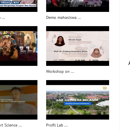
...
Demo mahasiswa ...
Workshop on ...
t Science ...
Profil Lab ...