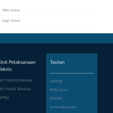
Web Unesa
Logo Unesa
Unit Pelaksanaan
Tautan
Teknis
UPT PERPUSTAKAAN
SNPMB
UPT PUSAT BAHASA
PMB Unesa
UPPBJ
PDDikti
Kemendikdasmen