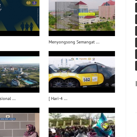
Menyongsong Semangat ...
ional ...
[ Hari-4 ...