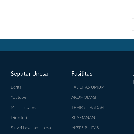
Seputar Unesa
Fasilitas
Berita
FASILITAS UMUM
Youtube
AKOMODASI
Majalah Unesa
TEMPAT IBADAH
Direktori
KEAMANAN
Survei Layanan Unesa
AKSESIBILITAS