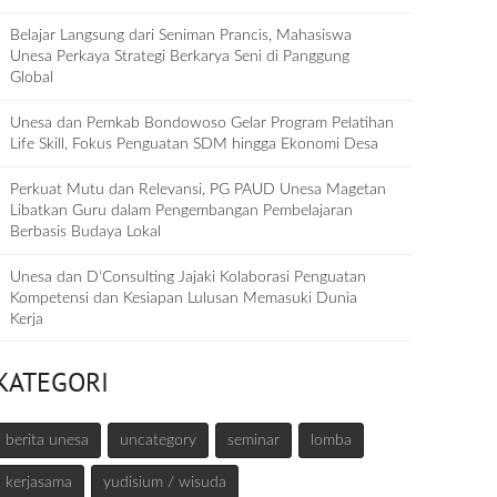
Belajar Langsung dari Seniman Prancis, Mahasiswa
Unesa Perkaya Strategi Berkarya Seni di Panggung
Global
Unesa dan Pemkab Bondowoso Gelar Program Pelatihan
Life Skill, Fokus Penguatan SDM hingga Ekonomi Desa
Perkuat Mutu dan Relevansi, PG PAUD Unesa Magetan
Libatkan Guru dalam Pengembangan Pembelajaran
Berbasis Budaya Lokal
Unesa dan D‘Consulting Jajaki Kolaborasi Penguatan
Kompetensi dan Kesiapan Lulusan Memasuki Dunia
Kerja
KATEGORI
berita unesa
uncategory
seminar
lomba
kerjasama
yudisium / wisuda