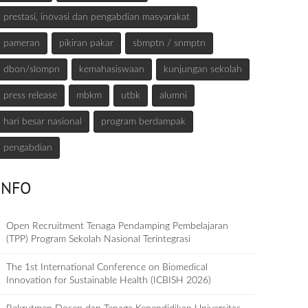
prestasi, inovasi dan pengabdian masyarakat
pameran
pikiran pakar
sbmptn / snmptn
dbon/slompn
kemahasiswaan
kunjungan sekolah
press release
mbkm
utbk
alumni
hari besar nasional
program berdampak
pengabdian
INFO
Open Recruitment Tenaga Pendamping Pembelajaran
(TPP) Program Sekolah Nasional Terintegrasi
The 1st International Conference on Biomedical
Innovation for Sustainable Health (ICBISH 2026)