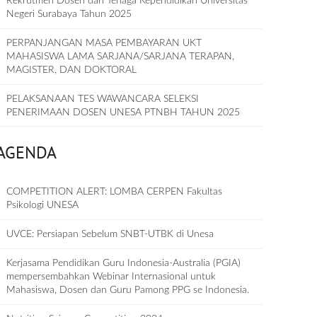
Rekrutmen Dosen dan Tenaga Kependidikan Universitas
Negeri Surabaya Tahun 2025
PERPANJANGAN MASA PEMBAYARAN UKT
MAHASISWA LAMA SARJANA/SARJANA TERAPAN,
MAGISTER, DAN DOKTORAL
PELAKSANAAN TES WAWANCARA SELEKSI
PENERIMAAN DOSEN UNESA PTNBH TAHUN 2025
AGENDA
COMPETITION ALERT: LOMBA CERPEN Fakultas
Psikologi UNESA
UVCE: Persiapan Sebelum SNBT-UTBK di Unesa
Kerjasama Pendidikan Guru Indonesia-Australia (PGIA)
mempersembahkan Webinar Internasional untuk
Mahasiswa, Dosen dan Guru Pamong PPG se Indonesia.