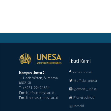
Ikuti Kami
humas unesa
Kampus Unesa 2
Jl. Lidah Wetan, Surabaya
@official_unesa
(60213)
T: +6231-99421834
@official_unesa
Email:
info@unesa.ac.id
@unesaofficial
Email:
humas@unesa.ac.id
@unesaid