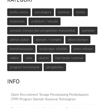
berita unesa
uncategory
seminar
lomba
kerjasama
yudisium / wisuda
prestasi, inovasi dan pengabdian masyarakat
pameran
pikiran pakar
sbmptn / snmptn
dbon/slompn
kemahasiswaan
kunjungan sekolah
press release
mbkm
utbk
alumni
hari besar nasional
program berdampak
pengabdian
INFO
Open Recruitment Tenaga Pendamping Pembelajaran
(TPP) Program Sekolah Nasional Terintegrasi