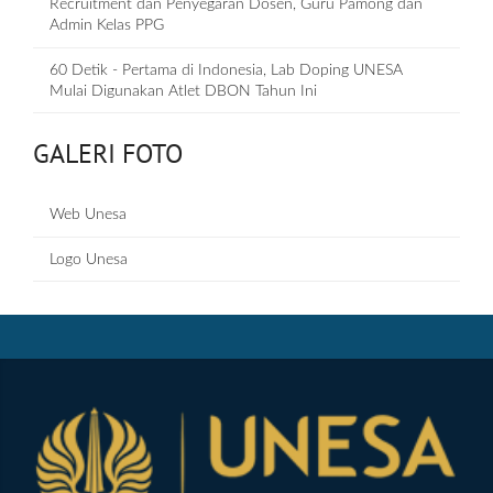
Recruitment dan Penyegaran Dosen, Guru Pamong dan
Admin Kelas PPG
60 Detik - Pertama di Indonesia, Lab Doping UNESA
Mulai Digunakan Atlet DBON Tahun Ini
GALERI FOTO
Web Unesa
Logo Unesa