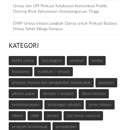
Unesa dan UPI Perkuat Kolaborasi Komunikasi Publik,
Dorong Riset Kehumasan Antarperguruan Tinggi
DWP Unesa Inisiasi Langkah Dansa untuk Perkuat Budaya
Hidup Sehat Warga Kampus
KATEGORI
berita unesa
uncategory
seminar
lomba
kerjasama
yudisium / wisuda
prestasi, inovasi dan pengabdian masyarakat
pameran
pikiran pakar
sbmptn / snmptn
dbon/slompn
kemahasiswaan
kunjungan sekolah
press release
mbkm
utbk
alumni
hari besar nasional
program berdampak
pengabdian