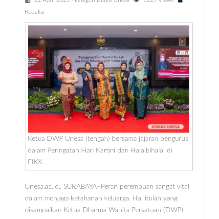
22 April 2025
- kategori
Berita Unesa
1227 Views
Redaksi
Ketua DWP Unesa (tengah) bersama jajaran pengurus
dalam Peringatan Hari Kartini dan Halalbihalal di
FIKK.
Unesa.ac.id., SURABAYA–Peran perempuan sangat vital
dalam menjaga ketahanan keluarga. Hal itulah yang
disampaikan Ketua Dharma Wanita Persatuan (DWP)