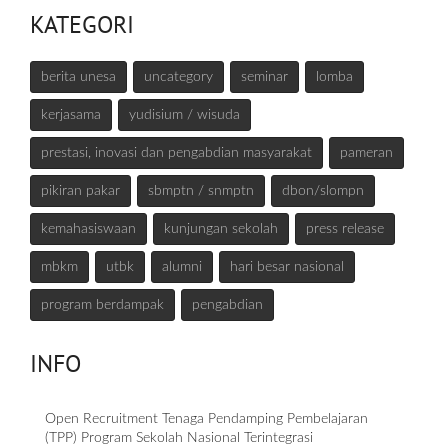
KATEGORI
berita unesa
uncategory
seminar
lomba
kerjasama
yudisium / wisuda
prestasi, inovasi dan pengabdian masyarakat
pameran
pikiran pakar
sbmptn / snmptn
dbon/slompn
kemahasiswaan
kunjungan sekolah
press release
mbkm
utbk
alumni
hari besar nasional
program berdampak
pengabdian
INFO
Open Recruitment Tenaga Pendamping Pembelajaran
(TPP) Program Sekolah Nasional Terintegrasi