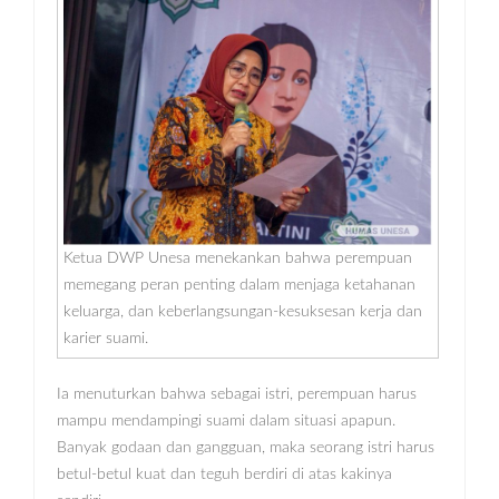
Ketua DWP Unesa menekankan bahwa perempuan
memegang peran penting dalam menjaga ketahanan
keluarga, dan keberlangsungan-kesuksesan kerja dan
karier suami.
Ia menuturkan bahwa sebagai istri, perempuan harus
mampu mendampingi suami dalam situasi apapun.
Banyak godaan dan gangguan, maka seorang istri harus
betul-betul kuat dan teguh berdiri di atas kakinya