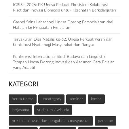
ICBISH 2026: FK Unesa Perkuat Ekosistem Kolaborasi
Riset dan Inovasi Biomedis untuk Kesehatan Berkelanjutan
Gaspol Sains Labschool Unesa Dorong Pembelajaran dari
Hafalan ke Penguatan Penalaran
Tasyakuran Dies Natalis ke-62, Unesa Perkuat Peran dan
Kontribusi Nyata bagi Masyarakat dan Bangsa
Konferensi Internasional Studi Budaya dan Linguistik
Terapan Unesa Dorong Inovasi dan Asesmen Cara Belajar
yang Adaptif
KATEGORI
berita unesa
uncategory
seminar
lomba
kerjasama
yudisium / wisuda
prestasi, inovasi dan pengabdian masyarakat
pameran