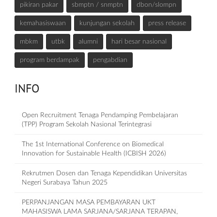
pikiran pakar
sbmptn / snmptn
dbon/slompn
kemahasiswaan
kunjungan sekolah
press release
mbkm
utbk
alumni
hari besar nasional
program berdampak
pengabdian
INFO
Open Recruitment Tenaga Pendamping Pembelajaran
(TPP) Program Sekolah Nasional Terintegrasi
The 1st International Conference on Biomedical
Innovation for Sustainable Health (ICBISH 2026)
Rekrutmen Dosen dan Tenaga Kependidikan Universitas
Negeri Surabaya Tahun 2025
PERPANJANGAN MASA PEMBAYARAN UKT
MAHASISWA LAMA SARJANA/SARJANA TERAPAN,