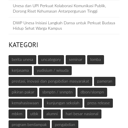
Unesa dan UPI Perkuat Kolaborasi Komunikasi Publik,
Dorong Riset Kehumasan Antarperguruan Tinggi
DWP Unesa Inisiasi Langkah Dansa untuk Perkuat Budaya
Hidup Sehat Warga Kampus
KATEGORI
berita unesa
uncategory
seminar
lomba
kerjasama
yudisium / wisuda
prestasi, inovasi dan pengabdian masyarakat
pameran
pikiran pakar
sbmptn / snmptn
dbon/slompn
kemahasiswaan
kunjungan sekolah
press release
mbkm
utbk
alumni
hari besar nasional
program berdampak
pengabdian