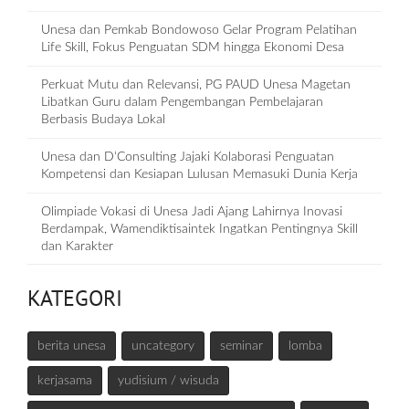
Unesa dan Pemkab Bondowoso Gelar Program Pelatihan
Life Skill, Fokus Penguatan SDM hingga Ekonomi Desa
Perkuat Mutu dan Relevansi, PG PAUD Unesa Magetan
Libatkan Guru dalam Pengembangan Pembelajaran
Berbasis Budaya Lokal
Unesa dan D‘Consulting Jajaki Kolaborasi Penguatan
Kompetensi dan Kesiapan Lulusan Memasuki Dunia Kerja
Olimpiade Vokasi di Unesa Jadi Ajang Lahirnya Inovasi
Berdampak, Wamendiktisaintek Ingatkan Pentingnya Skill
dan Karakter
KATEGORI
berita unesa
uncategory
seminar
lomba
kerjasama
yudisium / wisuda