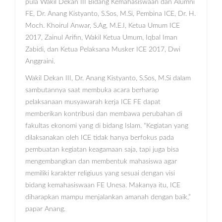
pula Wakil Dekan III Bidang Kemahasiswaan dan Alumni
FE, Dr. Anang Kistyanto, S.Sos, M.Si, Pembina ICE, Dr. H.
Moch. Khoirul Anwar, S.Ag, M.E.I, Ketua Umum ICE
2017, Zainul Arifin, Wakil Ketua Umum, Iqbal Iman
Zabidi, dan Ketua Pelaksana Musker ICE 2017, Dwi
Anggraini.
Wakil Dekan III, Dr. Anang Kistyanto, S.Sos, M.Si dalam
sambutannya saat membuka acara berharap
pelaksanaan musyawarah kerja ICE FE dapat
memberikan kontribusi dan membawa perubahan di
fakultas ekonomi yang di bidang Islam. “Kegiatan yang
dilaksanakan oleh ICE tidak hanya berfokus pada
pembuatan kegiatan keagamaan saja, tapi juga bisa
mengembangkan dan membentuk mahasiswa agar
memiliki karakter religiuus yang sesuai dengan visi
bidang kemahasiswaan FE Unesa. Makanya itu, ICE
diharapkan mampu menjalankan amanah dengan baik,”
papar Anang.