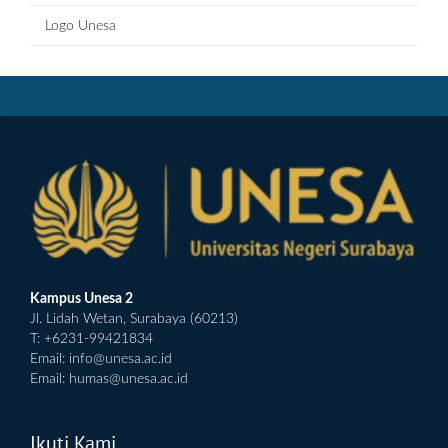
Logo Unesa
Kampus Unesa 2
Jl. Lidah Wetan, Surabaya (60213)
T: +6231-99421834
Email:
info@unesa.ac.id
Email:
humas@unesa.ac.id
Ikuti Kami