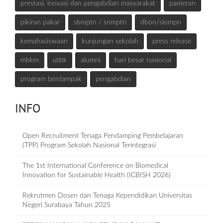
prestasi, inovasi dan pengabdian masyarakat
pameran
pikiran pakar
sbmptn / snmptn
dbon/slompn
kemahasiswaan
kunjungan sekolah
press release
mbkm
utbk
alumni
hari besar nasional
program berdampak
pengabdian
INFO
Open Recruitment Tenaga Pendamping Pembelajaran
(TPP) Program Sekolah Nasional Terintegrasi
The 1st International Conference on Biomedical
Innovation for Sustainable Health (ICBISH 2026)
Rekrutmen Dosen dan Tenaga Kependidikan Universitas
Negeri Surabaya Tahun 2025